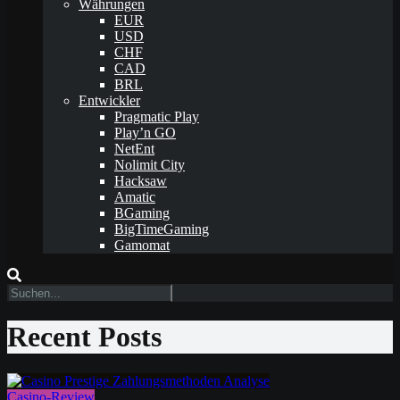
Währungen
EUR
USD
CHF
CAD
BRL
Entwickler
Pragmatic Play
Play’n GO
NetEnt
Nolimit City
Hacksaw
Amatic
BGaming
BigTimeGaming
Gamomat
Recent Posts
Casino-Review