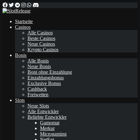
Startseite
Casinos
Alle Casinos
Beste Casinos
Neue Casinos
Krypto Casinos
Bonis
Alle Bonis
Neue Bonis
Boni ohne Einzahlung
Einzahlungsbonus
Exclusive Bonus
Cashback
Freiwetten
Slots
Neue Slots
Alle Entwickler
Beliebte Entwickler
Gamomat
Merkur
Microgaming
NetEnt