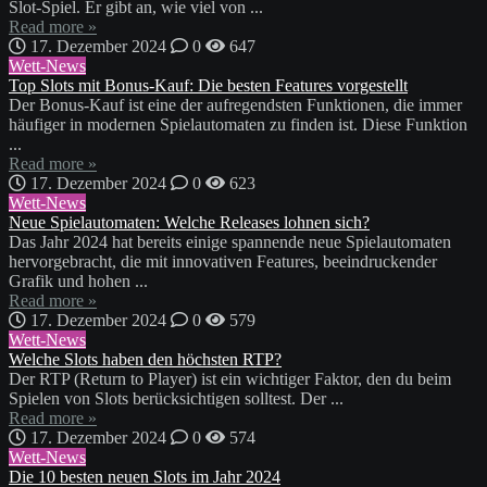
Slot-Spiel. Er gibt an, wie viel von ...
Read more »
17. Dezember 2024
0
647
Wett-News
Top Slots mit Bonus-Kauf: Die besten Features vorgestellt
Der Bonus-Kauf ist eine der aufregendsten Funktionen, die immer
häufiger in modernen Spielautomaten zu finden ist. Diese Funktion
...
Read more »
17. Dezember 2024
0
623
Wett-News
Neue Spielautomaten: Welche Releases lohnen sich?
Das Jahr 2024 hat bereits einige spannende neue Spielautomaten
hervorgebracht, die mit innovativen Features, beeindruckender
Grafik und hohen ...
Read more »
17. Dezember 2024
0
579
Wett-News
Welche Slots haben den höchsten RTP?
Der RTP (Return to Player) ist ein wichtiger Faktor, den du beim
Spielen von Slots berücksichtigen solltest. Der ...
Read more »
17. Dezember 2024
0
574
Wett-News
Die 10 besten neuen Slots im Jahr 2024