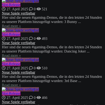
Slot-Release
27. April 2025
0
521
Neue Spiele verfügbar
Hier sind die neuen #igaming-Demos, die in den letzten 24 Stunden
zu unserer Plattform hinzugefügt wurden: 3 Bunny ...
Read more »
Slot-Release
27. April 2025
0
493
Neue Spiele verfügbar
Hier sind die neuen #igaming-Demos, die in den letzten 24 Stunden
zu unserer Plattform hinzugefügt wurden: Dancing Joker ...
Read more »
Slot-Release
27. April 2025
0
510
Neue Spiele verfügbar
Hier sind die neuen #igaming-Demos, die in den letzten 24 Stunden
zu unserer Plattform hinzugefügt wurden: 3rd Base ...
Read more »
Slot-Release
27. April 2025
0
466
Neue Spiele verfügbar