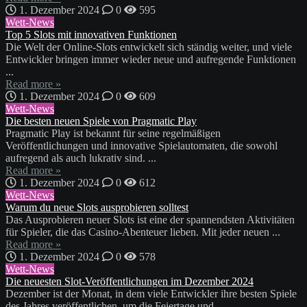
1. Dezember 2024
0
595
Wett-News
Top 5 Slots mit innovativen Funktionen
Die Welt der Online-Slots entwickelt sich ständig weiter, und viele
Entwickler bringen immer wieder neue und aufregende Funktionen
...
Read more »
1. Dezember 2024
0
609
Wett-News
Die besten neuen Spiele von Pragmatic Play
Pragmatic Play ist bekannt für seine regelmäßigen
Veröffentlichungen und innovative Spielautomaten, die sowohl
aufregend als auch lukrativ sind. ...
Read more »
1. Dezember 2024
0
612
Wett-News
Warum du neue Slots ausprobieren solltest
Das Ausprobieren neuer Slots ist eine der spannendsten Aktivitäten
für Spieler, die das Casino-Abenteuer lieben. Mit jeder neuen ...
Read more »
1. Dezember 2024
0
578
Wett-News
Die neuesten Slot-Veröffentlichungen im Dezember 2024
Dezember ist der Monat, in dem viele Entwickler ihre besten Spiele
des Jahres veröffentlichen, um die Feiertage und ...