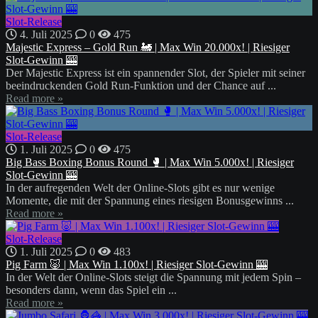
Slot-Release
4. Juli 2025
0
475
Majestic Express – Gold Run 🚂 | Max Win 20.000x! | Riesiger
Slot-Gewinn 🎰
Der Majestic Express ist ein spannender Slot, der Spieler mit seiner
beeindruckenden Gold Run-Funktion und der Chance auf ...
Read more »
Slot-Release
1. Juli 2025
0
475
Big Bass Boxing Bonus Round 🥊 | Max Win 5.000x! | Riesiger
Slot-Gewinn 🎰
In der aufregenden Welt der Online-Slots gibt es nur wenige
Momente, die mit der Spannung eines riesigen Bonusgewinns ...
Read more »
Slot-Release
1. Juli 2025
0
483
Pig Farm 🐷 | Max Win 1.100x! | Riesiger Slot-Gewinn 🎰
In der Welt der Online-Slots steigt die Spannung mit jedem Spin –
besonders dann, wenn das Spiel ein ...
Read more »