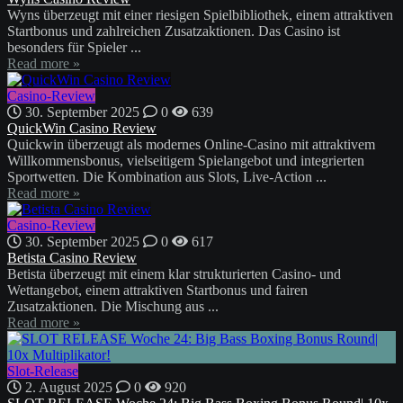
Wyns überzeugt mit einer riesigen Spielbibliothek, einem attraktiven
Startbonus und zahlreichen Zusatzaktionen. Das Casino ist
besonders für Spieler ...
Read more »
Casino-Review
30. September 2025
0
639
QuickWin Casino Review
Quickwin überzeugt als modernes Online-Casino mit attraktivem
Willkommensbonus, vielseitigem Spielangebot und integrierten
Sportwetten. Die Kombination aus Slots, Live-Action ...
Read more »
Casino-Review
30. September 2025
0
617
Betista Casino Review
Betista überzeugt mit einem klar strukturierten Casino- und
Wettangebot, einem attraktiven Startbonus und fairen
Zusatzaktionen. Die Mischung aus ...
Read more »
Slot-Release
2. August 2025
0
920