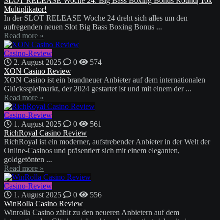
SLOT RELEASE Woche 24: Big Bass Boxing Bonus Round| 10x
Multiplikator!
In der SLOT RELEASE Woche 24 dreht sich alles um den
aufregenden neuen Slot Big Bass Boxing Bonus ...
Read more »
Casino-Review
2. August 2025
0
574
XON Casino Review
XON Casino ist ein brandneuer Anbieter auf dem internationalen
Glücksspielmarkt, der 2024 gestartet ist und mit einem der ...
Read more »
Casino-Review
1. August 2025
0
561
RichRoyal Casino Review
RichRoyal ist ein moderner, aufstrebender Anbieter in der Welt der
Online-Casinos und präsentiert sich mit einem eleganten,
goldgetönten ...
Read more »
Casino-Review
1. August 2025
0
556
WinRolla Casino Review
Winrolla Casino zählt zu den neueren Anbietern auf dem