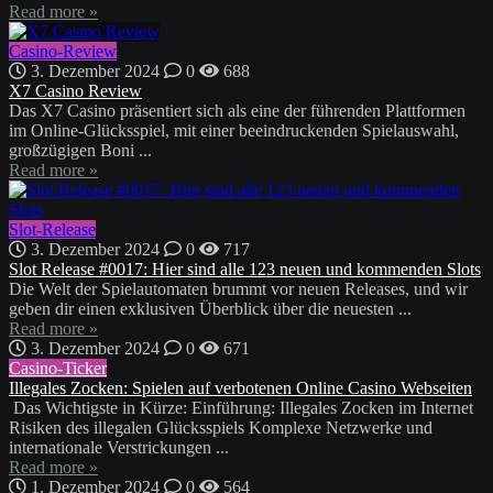
Read more »
Casino-Review
3. Dezember 2024
0
688
X7 Casino Review
Das X7 Casino präsentiert sich als eine der führenden Plattformen
im Online-Glücksspiel, mit einer beeindruckenden Spielauswahl,
großzügigen Boni ...
Read more »
Slot-Release
3. Dezember 2024
0
717
Slot Release #0017: Hier sind alle 123 neuen und kommenden Slots
Die Welt der Spielautomaten brummt vor neuen Releases, und wir
geben dir einen exklusiven Überblick über die neuesten ...
Read more »
3. Dezember 2024
0
671
Casino-Ticker
Illegales Zocken: Spielen auf verbotenen Online Casino Webseiten
Das Wichtigste in Kürze: Einführung: Illegales Zocken im Internet
Risiken des illegalen Glücksspiels Komplexe Netzwerke und
internationale Verstrickungen ...
Read more »
1. Dezember 2024
0
564