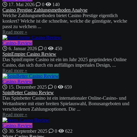
17. Mai 2026
0
140
Casino Prestige Zahlungsmethoden Analyse
Welche Zahlungsmethoden bietet Casino Prestige eigentlich
konkret? Welche ist die schnellste, welche die günstigste, welche
passt zu welchem ...
Read more »
Casino-Review
6. Januar 2026
0
450
SpinEmpire Casino Review
Das SpinEmpire Casino ist ein im Jahr 2025 gegründetes Online
Casino, das sich durch ein auffälliges imperiales Design, ...
Read more »
Casino-Review
15. Dezember 2025
0
659
SpinBetter Casino Review
Das Spinbetter Casino ist ein internationaler Online-Casino- und
Wettanbieter mit einer breiten Spielauswahl, Bonusangeboten und
verschiedenen Zahlungsoptionen. Die ...
Read more »
Casino-Review
30. September 2025
0
622
Wyns Casino Review