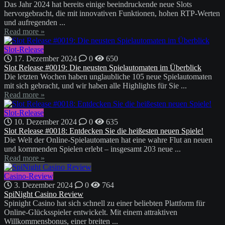
Das Jahr 2024 hat bereits einige beeindruckende neue Slots
hervorgebracht, die mit innovativen Funktionen, hohen RTP-Werten
und aufregenden ...
Read more »
Slot-Release
17. Dezember 2024
0
650
Slot Release #0019: Die neusten Spielautomaten im Überblick
Die letzten Wochen haben unglaubliche 105 neue Spielautomaten
mit sich gebracht, und wir haben alle Highlights für Sie ...
Read more »
Slot-Release
10. Dezember 2024
0
635
Slot Release #0018: Entdecken Sie die heißesten neuen Spiele!
Die Welt der Online-Spielautomaten hat eine wahre Flut an neuen
und kommenden Spielen erlebt – insgesamt 203 neue ...
Read more »
Casino-Review
3. Dezember 2024
0
764
SpiNight Casino Review
Spinight Casino hat sich schnell zu einer beliebten Plattform für
Online-Glücksspieler entwickelt. Mit einem attraktiven
Willkommensbonus, einer breiten ...