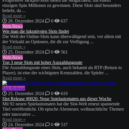
Progressive Jackpot-Slots bieten die Möglichkeit, mit einem
einzigen Spin Millionen zu gewinnen. Diese Slots sind besonders
beliebt, da ...
Read more »
26. Dezember 2024
0
637
Wett-News
Wie man die lukrativsten Slots findet
Die Welt der Online-Slots kann überwältigend sein, vor allem mit
der Vielzahl an Optionen, die dir zur Verfügung ...
Read more »
25. Dezember 2024
0
561
Wett-News
Top 3 neue Slots mit hoher Auszahlungsrate
Die Auszahlungsrate eines Slots, auch bekannt als RTP (Return to
Player), ist eine der wichtigsten Kennzahlen, die Spieler ...
Read more »
Slot-Release
25. Dezember 2024
0
619
Slot Release #0020: Neue Spielautomaten aus dieser Woche
Mit 92 neuen Spielautomaten hat die Slot-Welt erneut spannende
Titel veröffentlicht. Ob epische Abenteuer, weihnachtliche Themen
oder innovative ...
Read more »
24. Dezember 2024
0
537