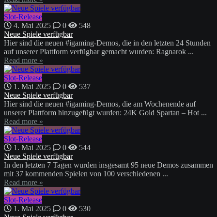
Slot-Release
4. Mai 2025
0
548
Neue Spiele verfügbar
Hier sind die neuen #igaming-Demos, die in den letzten 24 Stunden
auf unserer Plattform verfügbar gemacht wurden: Ragnarok ...
Read more »
Slot-Release
1. Mai 2025
0
537
Neue Spiele verfügbar
Hier sind die neuen #igaming-Demos, die am Wochenende auf
unserer Plattform hinzugefügt wurden: 24K Gold Spartan – Hot ...
Read more »
Slot-Release
1. Mai 2025
0
544
Neue Spiele verfügbar
In den letzten 7 Tagen wurden insgesamt 95 neue Demos zusammen
mit 37 kommenden Spielen von 100 verschiedenen ...
Read more »
Slot-Release
1. Mai 2025
0
530