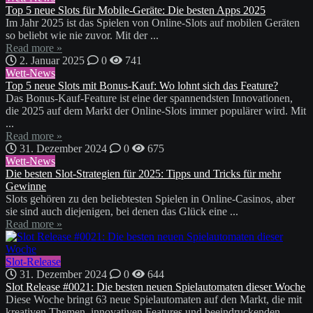
Top 5 neue Slots für Mobile-Geräte: Die besten Apps 2025
Im Jahr 2025 ist das Spielen von Online-Slots auf mobilen Geräten
so beliebt wie nie zuvor. Mit der ...
Read more »
2. Januar 2025
0
741
Wett-News
Top 5 neue Slots mit Bonus-Kauf: Wo lohnt sich das Feature?
Das Bonus-Kauf-Feature ist eine der spannendsten Innovationen,
die 2025 auf dem Markt der Online-Slots immer populärer wird. Mit
...
Read more »
31. Dezember 2024
0
675
Wett-News
Die besten Slot-Strategien für 2025: Tipps und Tricks für mehr
Gewinne
Slots gehören zu den beliebtesten Spielen in Online-Casinos, aber
sie sind auch diejenigen, bei denen das Glück eine ...
Read more »
Slot-Release
31. Dezember 2024
0
644
Slot Release #0021: Die besten neuen Spielautomaten dieser Woche
Diese Woche bringt 63 neue Spielautomaten auf den Markt, die mit
kreativen Themen, innovativen Features und beeindruckenden