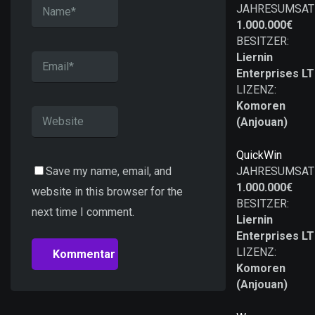
JAHRESUMSAT
1.000.000€
BESITZER:
Liernin
Enterprises L
LIZENZ:
Komoren
(Anjouan)
QuickWin
JAHRESUMSAT
Save my name, email, and
1.000.000€
website in this browser for the
BESITZER:
next time I comment.
Liernin
Enterprises L
LIZENZ:
Komoren
(Anjouan)