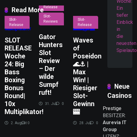
Woche:
Slot-
Release
Ein
Read More
tiefer
Slot-
Slot-
Slot-
Einblick
Reviews
Release
Release
in
Gator
die
SLOT
Waves
neuesten
Hunters
RELEASE
of
Spielaut
Slot
Woche
Poseidon
Review
24: Big
🌊⚓ |
– Der
Bass
Max
wilde
Boxing
Win! |
Sumpf
Neue
Bonus
Riesiger
ruft!
Casinos
Round|
Slot-
10x
Gewinn
31. Juli
0
Prestige
2025
867
Multiplikator!
🎰
BESITZER:
Aurevia IT
2. August
0
28. Juli
0
2025
921
2025
837
Group
LIZENZ: