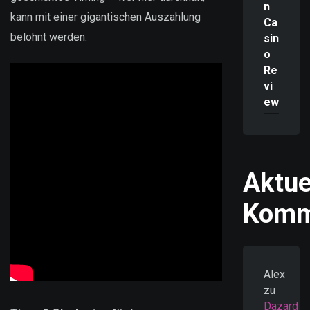
n
kann mit einer gigantischen Auszahlung
Ca
belohnt werden.
sin
o
Re
vi
ew
Aktue
Komm
Alex
zu
Dazard