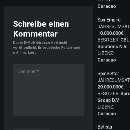
Curacao
SpinEmpire
Schreibe einen
JAHRESUMSAT
Kommentar
10.000.000€
BESITZER:
GBL
Deine E-Mail-Adresse wird nicht
Solutions N.V.
veröffentlicht.
Erforderliche Felder sind
LIZENZ:
mit
*
markiert
Curacao
SpinBetter
JAHRESUMSAT
20.000.000€
BESITZER:
Spru
Group B.V.
LIZENZ:
Curacao
Betista