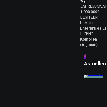
Wyns
JAHRESUMSAT
1.000.000€
BESITZER:
Liernin
Enterprises L
LIZENZ:
Komoren
(Anjouan)
Aktuelles