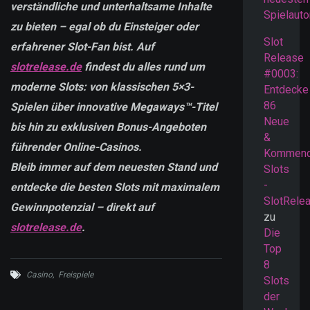
verständliche und unterhaltsame Inhalte
Spielaut
zu bieten – egal ob du Einsteiger oder
Slot
erfahrener Slot-Fan bist. Auf
Release
slotrelease.de
findest du alles rund um
#0003:
moderne Slots: von klassischen 5×3-
Entdecke
86
Spielen über innovative Megaways™-Titel
Neue
bis hin zu exklusiven Bonus-Angeboten
&
führender Online-Casinos.
Kommen
Bleib immer auf dem neuesten Stand und
Slots
-
entdecke die besten Slots mit maximalem
SlotRele
Gewinnpotenzial – direkt auf
zu
slotrelease.de
.
Die
Top
8
Casino
,
Freispiele
Slots
der