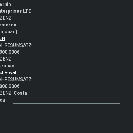
ernin
nterprises LTD
IZENZ:
omoren
Anjouan)
ON
AHRESUMSATZ:
.000.000€
IZENZ:
uracao
ichRoyal
AHRESUMSATZ:
.000.000€
IZENZ:
Costa
ica