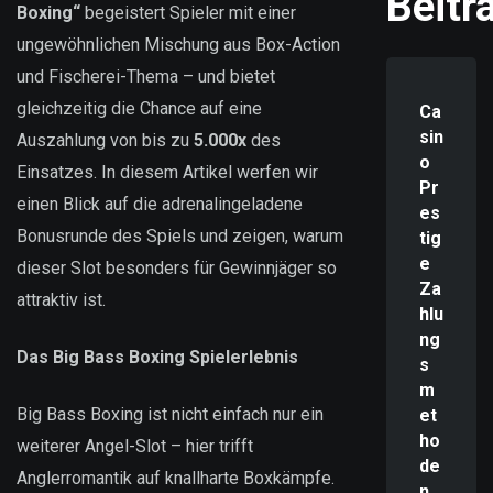
Beitr
Boxing“
begeistert Spieler mit einer
ungewöhnlichen Mischung aus Box-Action
und Fischerei-Thema – und bietet
gleichzeitig die Chance auf eine
Ca
sin
Auszahlung von bis zu
5.000x
des
o
Einsatzes. In diesem Artikel werfen wir
Pr
einen Blick auf die adrenalingeladene
es
Bonusrunde des Spiels und zeigen, warum
tig
e
dieser Slot besonders für Gewinnjäger so
Za
attraktiv ist.
hlu
ng
Das Big Bass Boxing Spielerlebnis
s
m
Big Bass Boxing ist nicht einfach nur ein
et
ho
weiterer Angel-Slot – hier trifft
de
Anglerromantik auf knallharte Boxkämpfe.
n