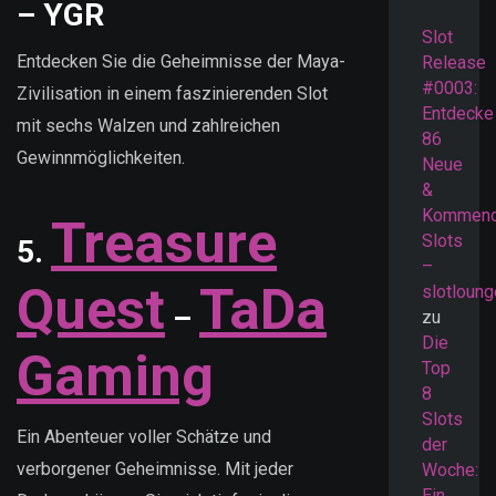
– YGR
Slot
Entdecken Sie die Geheimnisse der Maya-
Release
#0003:
Zivilisation in einem faszinierenden Slot
Entdecke
mit sechs Walzen und zahlreichen
86
Gewinnmöglichkeiten.
Neue
&
Kommen
Treasure
Slots
5.
–
Quest
TaDa
slotloung
–
zu
Die
Gaming
Top
8
Slots
Ein Abenteuer voller Schätze und
der
verborgener Geheimnisse. Mit jeder
Woche:
Ein