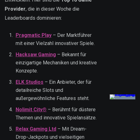
Provider
, die in dieser Woche die
Leaderboards dominieren:
Pragmatic Play
– Der Marktführer
mit einer Vielzahl innovativer Spiele.
Hacksaw Gaming
– Bekannt für
einzigartige Mechaniken und kreative
Konzepte.
ELK Studios
– Ein Anbieter, der für
detailreiche Slots und
außergewöhnliche Features steht.
Nolimit City®
– Berühmt für düstere
Themen und innovative Spielansätze.
Relax Gaming Ltd
– Mit Dream-
Drop-Jackpots und vielseitigen