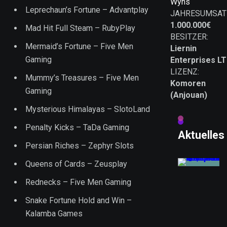
Wyns
Leprechaun’s Fortune – Advantplay
JAHRESUMSAT
1.000.000€
Mad Hit Full Steam – RubyPlay
BESITZER:
Mermaid’s Fortune – Five Men
Liernin
Gaming
Enterprises L
LIZENZ:
Mummy’s Treasures – Five Men
Komoren
Gaming
(Anjouan)
Mysterious Himalayas – SlotoLand
Penalty Kicks – TaDa Gaming
Aktuelles
Persian Riches – Zephyr Slots
Queens of Cards – Zeusplay
Rednecks – Five Men Gaming
Snake Fortune Hold and Win –
Kalamba Games