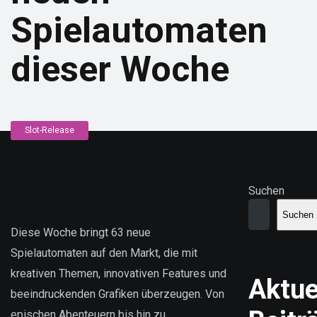
Spielautomaten
dieser Woche
Slot-Release
Suchen
Suchen
Diese Woche bringt 63 neue
Spielautomaten auf den Markt, die mit
kreativen Themen, innovativen Features und
Aktue
beeindruckenden Grafiken überzeugen. Von
epischen Abenteuern bis hin zu