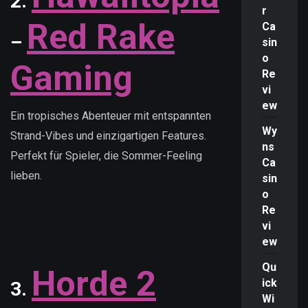
2.
r
Red Rake
Ca
–
sin
o
Gaming
Re
vi
ew
Ein tropisches Abenteuer mit entspannten
Wy
Strand-Vibes und einzigartigen Features.
ns
Perfekt für Spieler, die Sommer-Feeling
Ca
lieben.
sin
o
Re
vi
ew
Qu
Horde 2
ick
3.
Wi