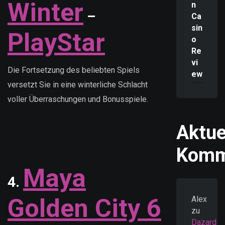
Winter
n
–
Ca
sin
PlayStar
o
Re
vi
Die Fortsetzung des beliebten Spiels
ew
versetzt Sie in eine winterliche Schlacht
voller Überraschungen und Bonusspiele.
Aktue
Komm
Maya
4.
Golden City 6
Alex
zu
Dazard