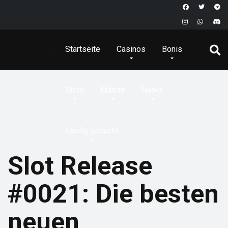
Startseite
Casinos
Bonis
Slots
Märkte
News
Häufig gesucht
Slot Release
#0021: Die besten
neuen