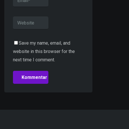
Save my name, email, and
website in this browser for the
next time I comment.