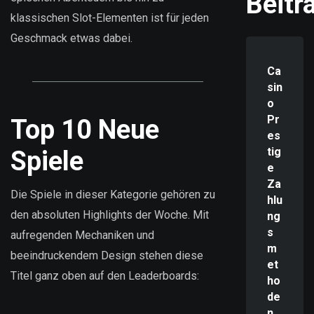
Beitr
klassischen Slot-Elementen ist für jeden
Geschmack etwas dabei.
Ca
sin
o
Pr
Top 10 Neue
es
tig
Spiele
e
Za
Die Spiele in dieser Kategorie gehören zu
hlu
den absoluten Highlights der Woche. Mit
ng
s
aufregenden Mechaniken und
m
beeindruckendem Design stehen diese
et
Titel ganz oben auf den Leaderboards:
ho
de
n