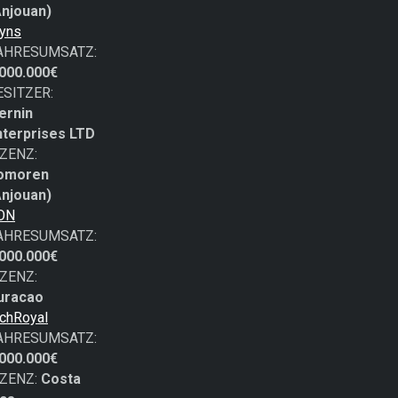
Anjouan)
yns
AHRESUMSATZ:
.000.000€
ESITZER:
ernin
nterprises LTD
IZENZ:
omoren
Anjouan)
ON
AHRESUMSATZ:
.000.000€
IZENZ:
uracao
ichRoyal
AHRESUMSATZ:
.000.000€
IZENZ:
Costa