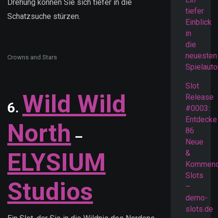
Drehung können Sie sich tiefer in die
tiefer
Schatzsuche stürzen.
Einblick
in
die
neuesten
Crowns and Stars
Spielaut
Slot
Wild Wild
Release
6.
#0003:
Entdecke
North
86
–
Neue
ELYSIUM
&
Kommen
Slots
Studios
–
demo-
slots.de