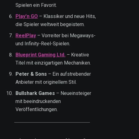
Spielen ein Favorit.
Play’n GO
– Klassiker und neue Hits,
die Spieler weltweit begeistern.
ReelPlay
– Vorreiter bei Megaways-
und Infinity-Reel-Spielen.
Blueprint Gaming Ltd.
– Kreative
Titel mit einzigartigen Mechaniken.
Peter & Sons
– Ein aufstrebender
Anbieter mit originellem Stil.
Bullshark Games
– Neueinsteiger
mit beeindruckenden
Veröffentlichungen.