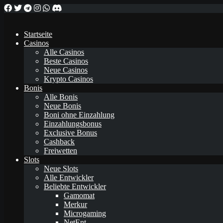
Startseite
Casinos
Alle Casinos
Beste Casinos
Neue Casinos
Krypto Casinos
Bonis
Alle Bonis
Neue Bonis
Boni ohne Einzahlung
Einzahlungsbonus
Exclusive Bonus
Cashback
Freiwetten
Slots
Neue Slots
Alle Entwickler
Beliebte Entwickler
Gamomat
Merkur
Microgaming
NetEnt