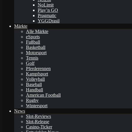
NoLimit
Play’n GO
Pragmatic
YGGDrasil
Märkte
Alle Märkte
eSports
Fußball
Basketball
Motorsport
Tennis
Golf
Pferderennen
Kampfsport
Volleyball
Baseball
Handball
American Football
Rugby
Wintersport
News
Slot-Reviews
Slot-Release
Casino-Ticker