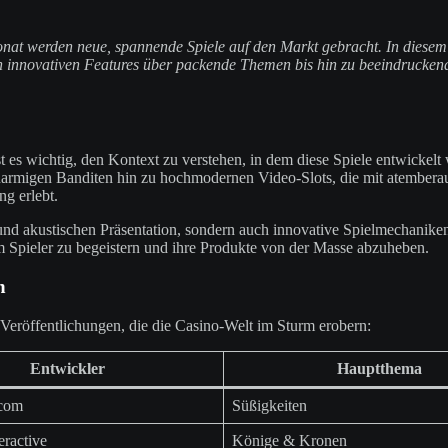
onat werden neue, spannende Spiele auf den Markt gebracht. In diesem Ar
n innovativen Features über packende Themen bis hin zu beeindruckend
t es wichtig, den Kontext zu verstehen, in dem diese Spiele entwickelt 
armigen Banditen hin zu hochmodernen Video-Slots, die mit atemberau
g erlebt.
 und akustischen Präsentation, sondern auch innovative Spielmechaniken,
 Spieler zu begeistern und ihre Produkte von der Masse abzuheben.
n
Veröffentlichungen, die die Casino-Welt im Sturm erobern:
Entwickler
Hauptthema
.com
Süßigkeiten
eractive
Könige & Kronen