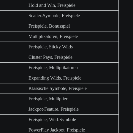
Hold and Win, Freispiele
Scatter-Symbole, Freispiele
Freispiele, Bonusspiel
Multiplikatoren, Freispiele
Freispiele, Sticky Wilds
Cluster Pays, Freispiele
Freispiele, Multiplikatoren
Expanding Wilds, Freispiele
Klassische Symbole, Freispiele
Freispiele, Multiplier
Jackpot-Feature, Freispiele
Freispiele, Wild-Symbole
PowerPlay Jackpot, Freispiele