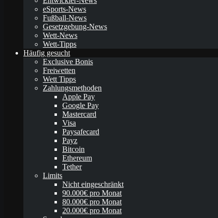
Entwickler-News
eSports-News
Fußball-News
Gesetzgebung-News
Wett-News
Wett-Tipps
Häufig gesucht
Exclusive Bonis
Freiwetten
Wett Tipps
Zahlungsmethoden
Apple Pay
Google Pay
Mastercard
Visa
Paysafecard
Payz
Bitcoin
Ethereum
Tether
Limits
Nicht eingeschränkt
90.000€ pro Monat
80.000€ pro Monat
20.000€ pro Monat