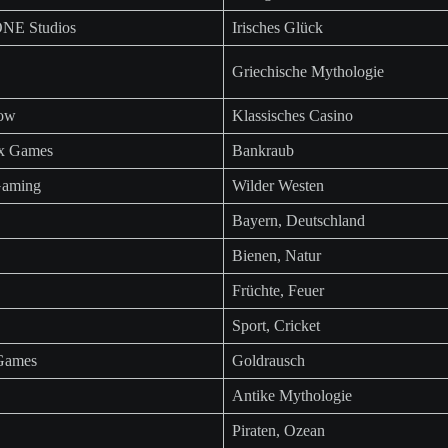
NE Studios
Irisches Glück
Griechische Mythologie
row
Klassisches Casino
ox Games
Bankraub
Gaming
Wilder Westen
Bayern, Deutschland
Bienen, Natur
Früchte, Feuer
Sport, Cricket
Games
Goldrausch
Antike Mythologie
Piraten, Ozean