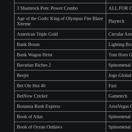
3 Shamrock Pots: Power Combo
ALL FOR O
Age of the Gods: King of Olympus Fire Blaze
Playtech
Xtreme
American Triple Gold
Circular Ar
Bank Boom
Lighting B
Bank Wagon Heist
Tom Horn 
Bavarian Riches 2
Spinomenal
Beejet
Jogo Global
Bet Ole Hot 40
Fazi
BetNow Cricket
Gametech
Bonanza Rush Express
AreaVegas 
Book of Atlas
Spinomenal
Book of Ocean Outlaws
Spinomenal