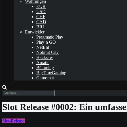
Währungen
EUR
USD
CHF
CAD
BRL
Entwickler
Pragmatic Play
Play’n GO
NetEnt
Nolimit City
Hacksaw
Amatic
BGaming
BigTimeGaming
Gamomat
Slot Release #0002: Ein umfasse
Slot-Release