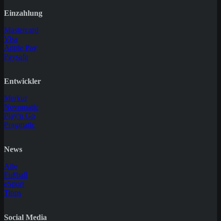
Einzahlung
Mastercard
Visa
Apple Pay
Paysafe
Entwickler
Merkur
Novomatic
Play'n Go
Pragmatic
News
Alle
Fußball
eSport
Tipps
Social Media