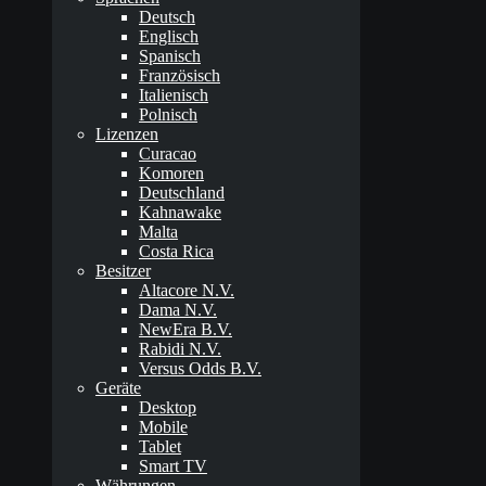
Deutsch
Englisch
Spanisch
Französisch
Italienisch
Polnisch
Lizenzen
Curacao
Komoren
Deutschland
Kahnawake
Malta
Costa Rica
Besitzer
Altacore N.V.
Dama N.V.
NewEra B.V.
Rabidi N.V.
Versus Odds B.V.
Geräte
Desktop
Mobile
Tablet
Smart TV
Währungen