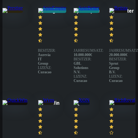
Prestige
SpinEmpire
SpinBetter
BESITZER:
JAHRESUMSATZ:
JAHRESUMSATZ
Aurevia
10.000.000€
20.000.000€
IT
BESITZER:
BESITZER:
Group
GBL
Sprut
LIZENZ:
Solutions
Group
Curacao
N.V.
B.V.
LIZENZ:
LIZENZ:
Curacao
Curacao
QuickWin
Wyns
XON