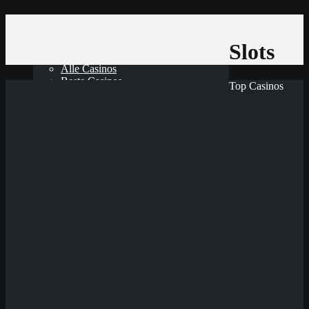
Startseite
Slots
Casinos
Alle Casinos
Beste Casinos
Top Casinos
Neue Casinos
Krypto Casinos
Bonis
Alle Bonis
Neue Bonis
Boni ohne Einzahlung
Einzahlungsbonus
Exclusive Bonus
Cashback
Freiwetten
Slots
Neue Slots
Alle Entwickler
Beliebte Entwickler
Gamomat
Merkur
Microgaming
NetEnt