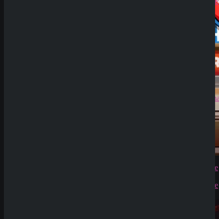
Kommende
Slots –
krypto-
slots.de
zu
Die Top 8
Slots der
Woche:
Ein tiefer
Einblick
in die
neuesten
Spielautom
Slot
Release
#0003:
Entdecke
86 Neue
&
Demo spielen
Kommende
Slots -
Fruit Shop Grand Re-Opening
SlotRelease
zu
Die
NetEnt
Top 8
Slots der