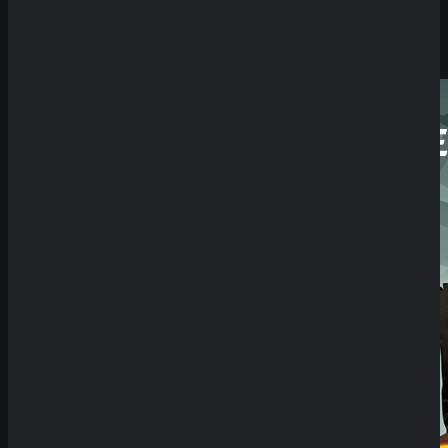
Demo spielen
Gonzo’s Quest 2
NetEnt