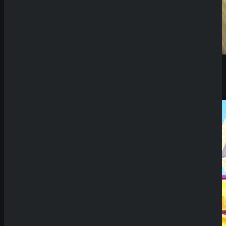
Demo spielen
Divine Fortune Black
NetEnt