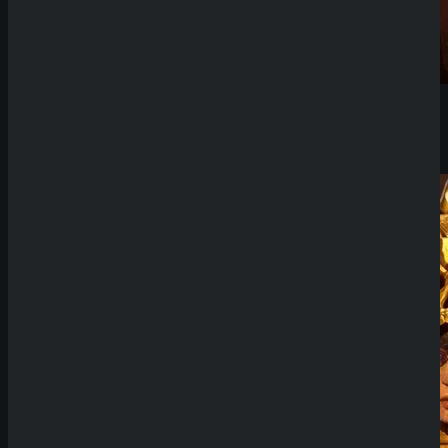
Demo spielen
Dead or Alive Wanted
NetEnt