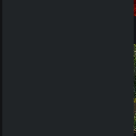
Demo spielen
Dead West
NetEnt