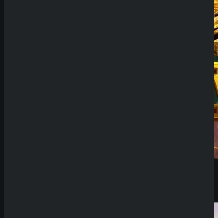
Demo spielen
Godbreaker
NetEnt