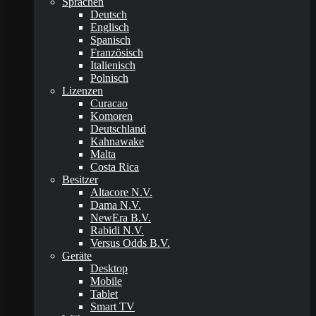
Sprachen
Deutsch
Englisch
Spanisch
Französisch
Italienisch
Polnisch
Lizenzen
Curacao
Komoren
Deutschland
Kahnawake
Malta
Costa Rica
Besitzer
Altacore N.V.
Dama N.V.
NewEra B.V.
Rabidi N.V.
Versus Odds B.V.
Geräte
Desktop
Mobile
Tablet
Smart TV