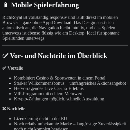
📱
Mobile Spielerfahrung
RichRoyal ist vollständig responsiv und läuft direkt im mobilen
Browser – ganz ohne App-Download. Das Design passt sich
automatisch an, die Navigation bleibt intuitiv, und das Spielen
unterwegs ist ebenso flüssig wie am Desktop. Ideal für spontane
Spielrunden unterwegs.
✅
Vor- und Nachteile im Überblick
✅ Vorteile
Kombiniert Casino & Sportwetten in einem Portal
Starker Willkommensbonus + umfangreiches Aktionsangebot
Hervorragendes Live-Casino-Erlebnis
VIP-Programm mit echtem Mehrwert
Krypto-Zahlungen möglich, schnelle Auszahlung
❌ Nachteile
Lizenzierung nicht in der EU
Noch relativ unbekannte Marke – langfristige Zuverlässigkeit
noch nicht komplett bewiesen