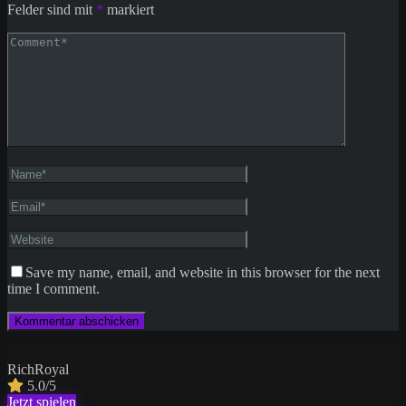
Felder sind mit
*
markiert
Save my name, email, and website in this browser for the next
time I comment.
RichRoyal
5.0/5
Jetzt spielen