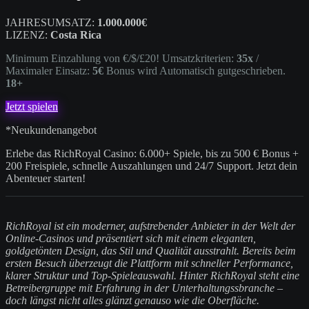
JAHRESUMSATZ:
1.000.000€
LIZENZ:
Costa Rica
Minimum Einzahlung von €/$/£20! Umsatzkriterien:
35x
/
Maximaler Einsatz:
5€
Bonus wird Automatisch gutgeschrieben.
18+
Jetzt spielen
*Neukundenangebot
Erlebe das RichRoyal Casino: 6.000+ Spiele, bis zu 500 € Bonus +
200 Freispiele, schnelle Auszahlungen und 24/7 Support. Jetzt dein
Abenteuer starten!
RichRoyal ist ein moderner, aufstrebender Anbieter in der Welt der
Online-Casinos und präsentiert sich mit einem eleganten,
goldgetönten Design, das Stil und Qualität ausstrahlt. Bereits beim
ersten Besuch überzeugt die Plattform mit schneller Performance,
klarer Struktur und Top-Spieleauswahl. Hinter RichRoyal steht eine
Betreibergruppe mit Erfahrung in der Unterhaltungssbranche –
doch längst nicht alles glänzt genauso wie die Oberfläche.