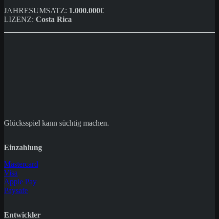
JAHRESUMSATZ:
1.000.000€
LIZENZ:
Costa Rica
Glücksspiel kann süchtig machen.
Einzahlung
Mastercard
Visa
Apple Pay
Paysafe
Entwickler