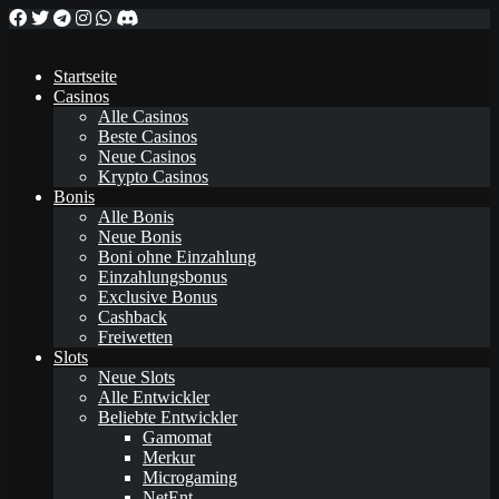
Startseite
Casinos
Alle Casinos
Beste Casinos
Neue Casinos
Krypto Casinos
Bonis
Alle Bonis
Neue Bonis
Boni ohne Einzahlung
Einzahlungsbonus
Exclusive Bonus
Cashback
Freiwetten
Slots
Neue Slots
Alle Entwickler
Beliebte Entwickler
Gamomat
Merkur
Microgaming
NetEnt