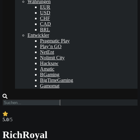
Währungen
EUR
USD
CHF
CAD
BRL
Entwickler
Pragmatic Play
Play’n GO
NetEnt
Nolimit City
Hacksaw
Amatic
BGaming
BigTimeGaming
Gamomat
5.0
/5
RichRoyal