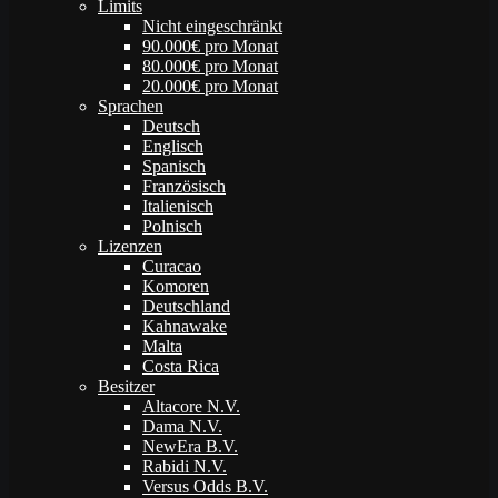
Limits
Nicht eingeschränkt
90.000€ pro Monat
80.000€ pro Monat
20.000€ pro Monat
Sprachen
Deutsch
Englisch
Spanisch
Französisch
Italienisch
Polnisch
Lizenzen
Curacao
Komoren
Deutschland
Kahnawake
Malta
Costa Rica
Besitzer
Altacore N.V.
Dama N.V.
NewEra B.V.
Rabidi N.V.
Versus Odds B.V.