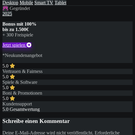
Desktop
Mobile
Smart TV
Tablet
Gegründet
2025
Bonus mit 100%
bis zu 1.500€
+ 300 Freispiele
Jetzt spielen
*Neukundenangebot
5.0
Vertrauen & Fairness
5.0
Spiele & Software
5.0
Boni & Promotionen
5.0
Kundensupport
5.0
Gesamtwertung
Schreibe einen Kommentar
Deine E-Mail-Adresse wird nicht veröffentlicht.
Erforderliche