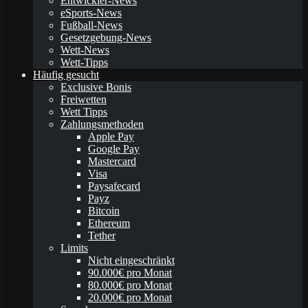
Entwickler-News
eSports-News
Fußball-News
Gesetzgebung-News
Wett-News
Wett-Tipps
Häufig gesucht
Exclusive Bonis
Freiwetten
Wett Tipps
Zahlungsmethoden
Apple Pay
Google Pay
Mastercard
Visa
Paysafecard
Payz
Bitcoin
Ethereum
Tether
Limits
Nicht eingeschränkt
90.000€ pro Monat
80.000€ pro Monat
20.000€ pro Monat