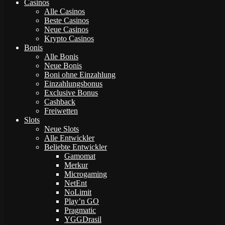
Casinos
Alle Casinos
Beste Casinos
Neue Casinos
Krypto Casinos
Bonis
Alle Bonis
Neue Bonis
Boni ohne Einzahlung
Einzahlungsbonus
Exclusive Bonus
Cashback
Freiwetten
Slots
Neue Slots
Alle Entwickler
Beliebte Entwickler
Gamomat
Merkur
Microgaming
NetEnt
NoLimit
Play’n GO
Pragmatic
YGGDrasil