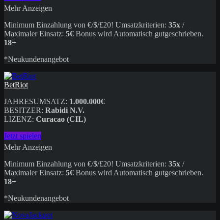
Mehr Anzeigen
Minimum Einzahlung von €/$/£20! Umsatzkriterien:
35x
/
Maximaler Einsatz:
5€
Bonus wird Automatisch gutgeschrieben.
18+
*Neukundenangebot
BetRiot
JAHRESUMSATZ:
1.000.000€
BESITZER:
Rabidi N.V.
LIZENZ:
Curacao (CIL)
Jetzt spielen
Mehr Anzeigen
Minimum Einzahlung von €/$/£20! Umsatzkriterien:
35x
/
Maximaler Einsatz:
5€
Bonus wird Automatisch gutgeschrieben.
18+
*Neukundenangebot