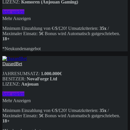
LIZENZ:
Komoren (Anjouan Gaming)
Jetzt spielen
Mehr Anzeigen
Minimum Einzahlung von €/$/£20! Umsatzkriterien:
35x
/
Maximaler Einsatz:
5€
Bonus wird Automatisch gutgeschrieben.
18+
*Neukundenangebot
DazardBet
JAHRESUMSATZ:
1.000.000€
BESITZER:
NovaForge Ltd
LIZENZ:
Anjouan
Jetzt spielen
Mehr Anzeigen
Minimum Einzahlung von €/$/£20! Umsatzkriterien:
35x
/
Maximaler Einsatz:
5€
Bonus wird Automatisch gutgeschrieben.
18+