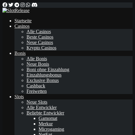
Startseite
Casinos
Alle Casinos
Beste Casinos
Neue Casinos
Krypto Casinos
Bonis
Alle Bonis
Neue Bonis
Boni ohne Einzahlung
Einzahlungsbonus
Exclusive Bonus
Cashback
Freiwetten
Slots
Neue Slots
Alle Entwickler
Beliebte Entwickler
Gamomat
Merkur
Microgaming
NetEnt