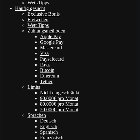
Wett-Tipps
Häufig gesucht
Exclusive Bonis
Freiwetten
Wett Tipps
Zahlungsmethoden
Apple Pay
Google Pay
Mastercard
Visa
Paysafecard
Payz
Bitcoin
Ethereum
Tether
Limits
Nicht eingeschränkt
90.000€ pro Monat
80.000€ pro Monat
20.000€ pro Monat
Sprachen
Deutsch
Englisch
Spanisch
Französisch