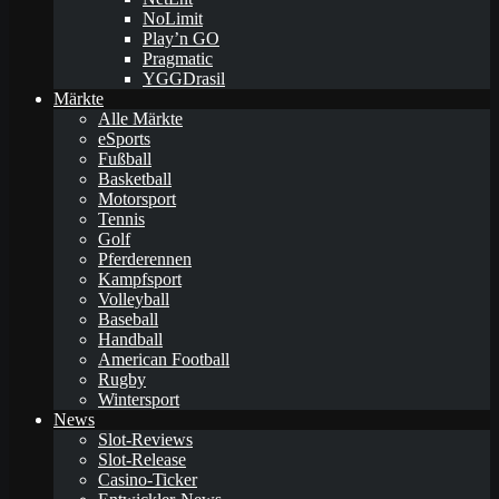
NoLimit
Play’n GO
Pragmatic
YGGDrasil
Märkte
Alle Märkte
eSports
Fußball
Basketball
Motorsport
Tennis
Golf
Pferderennen
Kampfsport
Volleyball
Baseball
Handball
American Football
Rugby
Wintersport
News
Slot-Reviews
Slot-Release
Casino-Ticker