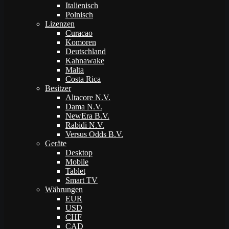
Italienisch
Polnisch
Lizenzen
Curacao
Komoren
Deutschland
Kahnawake
Malta
Costa Rica
Besitzer
Altacore N.V.
Dama N.V.
NewEra B.V.
Rabidi N.V.
Versus Odds B.V.
Geräte
Desktop
Mobile
Tablet
Smart TV
Währungen
EUR
USD
CHF
CAD