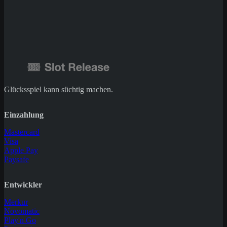
Glücksspiel kann süchtig machen.
Einzahlung
Mastercard
Visa
Apple Pay
Paysafe
Entwickler
Merkur
Novomatic
Play'n Go