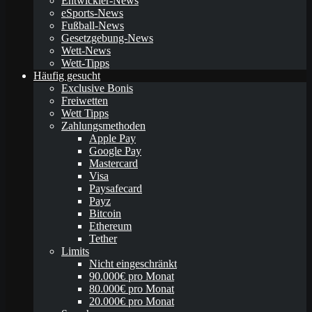
Entwickler-News
eSports-News
Fußball-News
Gesetzgebung-News
Wett-News
Wett-Tipps
Häufig gesucht
Exclusive Bonis
Freiwetten
Wett Tipps
Zahlungsmethoden
Apple Pay
Google Pay
Mastercard
Visa
Paysafecard
Payz
Bitcoin
Ethereum
Tether
Limits
Nicht eingeschränkt
90.000€ pro Monat
80.000€ pro Monat
20.000€ pro Monat