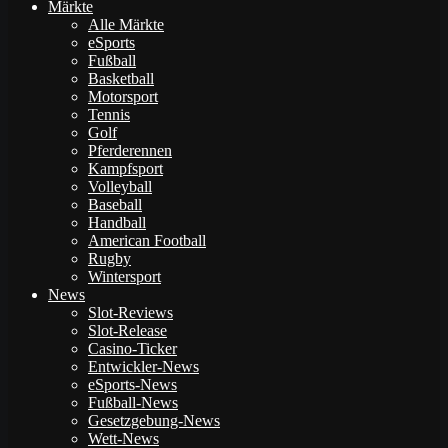
Märkte
Alle Märkte
eSports
Fußball
Basketball
Motorsport
Tennis
Golf
Pferderennen
Kampfsport
Volleyball
Baseball
Handball
American Football
Rugby
Wintersport
News
Slot-Reviews
Slot-Release
Casino-Ticker
Entwickler-News
eSports-News
Fußball-News
Gesetzgebung-News
Wett-News