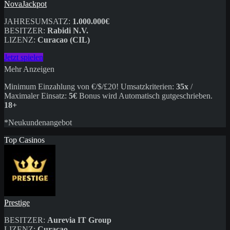
NovaJackpot
JAHRESUMSATZ:
1.000.000€
BESITZER:
Rabidi N.V.
LIZENZ:
Curacao (CIL)
Jetzt spielen
Mehr Anzeigen
Minimum Einzahlung von €/$/£20! Umsatzkriterien:
35x
/
Maximaler Einsatz:
5€
Bonus wird Automatisch gutgeschrieben.
18+
*Neukundenangebot
Top Casinos
Prestige
BESITZER:
Aurevia IT Group
LIZENZ:
Curacao