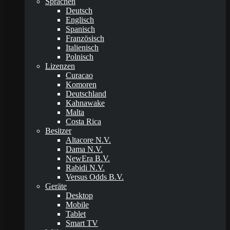
Sprachen
Deutsch
Englisch
Spanisch
Französisch
Italienisch
Polnisch
Lizenzen
Curacao
Komoren
Deutschland
Kahnawake
Malta
Costa Rica
Besitzer
Altacore N.V.
Dama N.V.
NewEra B.V.
Rabidi N.V.
Versus Odds B.V.
Geräte
Desktop
Mobile
Tablet
Smart TV