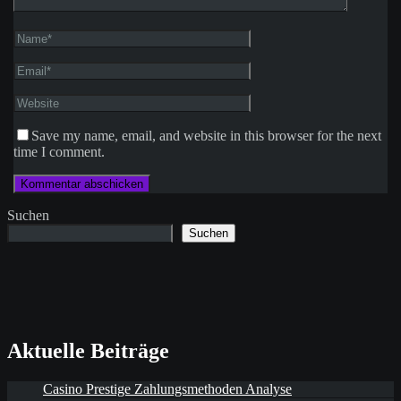
Save my name, email, and website in this browser for the next
time I comment.
Suchen
Suchen
Aktuelle Beiträge
Casino Prestige Zahlungsmethoden Analyse