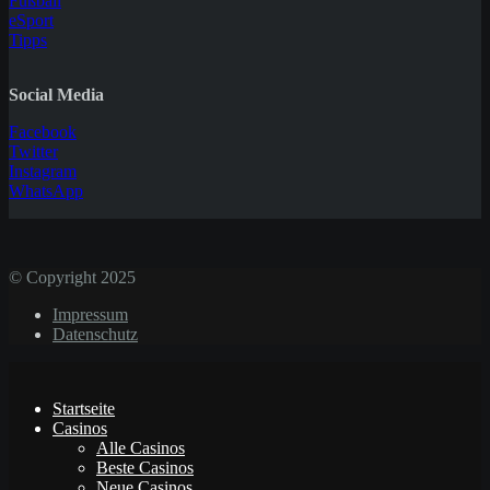
Fußball
eSport
Tipps
Social Media
Facebook
Twitter
Instagram
WhatsApp
© Copyright 2025
Impressum
Datenschutz
Startseite
Casinos
Alle Casinos
Beste Casinos
Neue Casinos