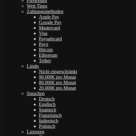
Freiwetten
Wett Tipps
Zahlungsmethoden
Apple Pay
Google Pay
Mastercard
Visa
Paysafecard
Payz
Bitcoin
Ethereum
Tether
Limits
Nicht eingeschränkt
90.000€ pro Monat
80.000€ pro Monat
20.000€ pro Monat
Sprachen
Deutsch
Englisch
Spanisch
Französisch
Italienisch
Polnisch
Lizenzen