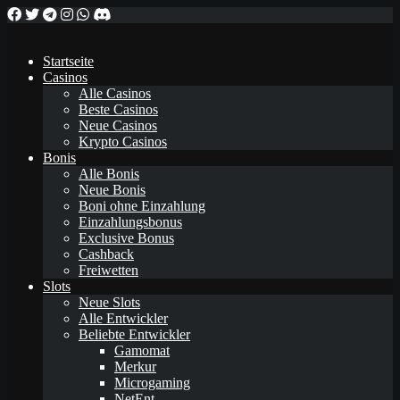
Startseite
Casinos
Alle Casinos
Beste Casinos
Neue Casinos
Krypto Casinos
Bonis
Alle Bonis
Neue Bonis
Boni ohne Einzahlung
Einzahlungsbonus
Exclusive Bonus
Cashback
Freiwetten
Slots
Neue Slots
Alle Entwickler
Beliebte Entwickler
Gamomat
Merkur
Microgaming
NetEnt