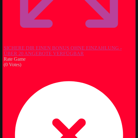
SICHERE DIR EINEN BONUS OHNE EINZAHLUNG -
ÜBER 20 ANGEBOTE VERFÜGBAR
Rate Game
(
0
Votes)