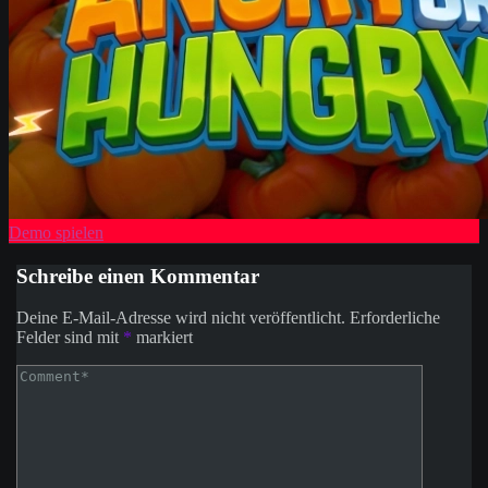
Demo spielen
Schreibe einen Kommentar
Deine E-Mail-Adresse wird nicht veröffentlicht.
Erforderliche
Felder sind mit
*
markiert