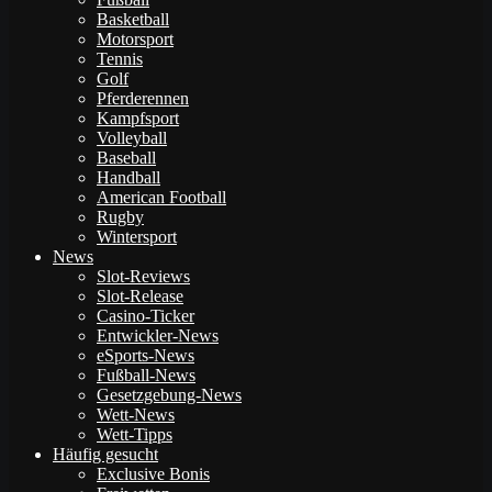
Basketball
Motorsport
Tennis
Golf
Pferderennen
Kampfsport
Volleyball
Baseball
Handball
American Football
Rugby
Wintersport
News
Slot-Reviews
Slot-Release
Casino-Ticker
Entwickler-News
eSports-News
Fußball-News
Gesetzgebung-News
Wett-News
Wett-Tipps
Häufig gesucht
Exclusive Bonis