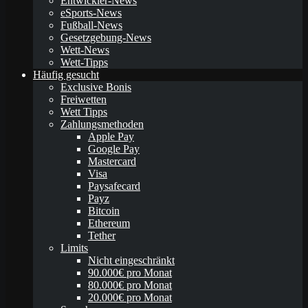
Entwickler-News
eSports-News
Fußball-News
Gesetzgebung-News
Wett-News
Wett-Tipps
Häufig gesucht
Exclusive Bonis
Freiwetten
Wett Tipps
Zahlungsmethoden
Apple Pay
Google Pay
Mastercard
Visa
Paysafecard
Payz
Bitcoin
Ethereum
Tether
Limits
Nicht eingeschränkt
90.000€ pro Monat
80.000€ pro Monat
20.000€ pro Monat