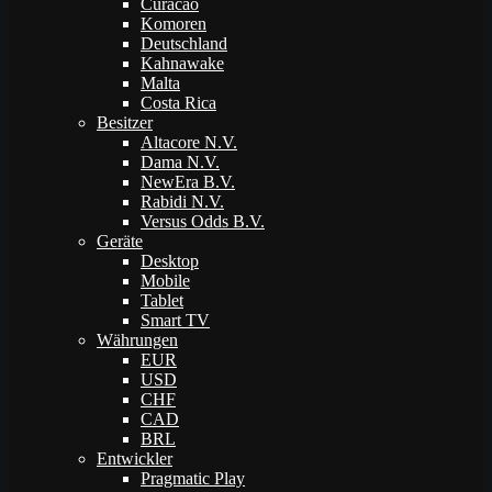
Curacao
Komoren
Deutschland
Kahnawake
Malta
Costa Rica
Besitzer
Altacore N.V.
Dama N.V.
NewEra B.V.
Rabidi N.V.
Versus Odds B.V.
Geräte
Desktop
Mobile
Tablet
Smart TV
Währungen
EUR
USD
CHF
CAD
BRL
Entwickler
Pragmatic Play