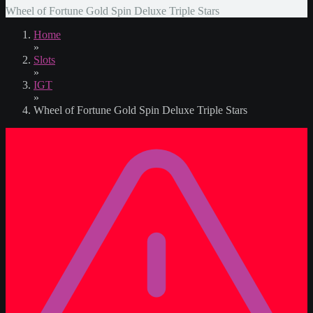
Wheel of Fortune Gold Spin Deluxe Triple Stars
Home
»
Slots
»
IGT
»
Wheel of Fortune Gold Spin Deluxe Triple Stars