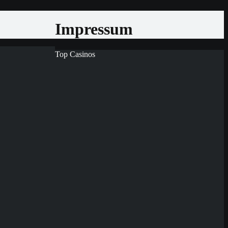
Impressum
Top Casinos