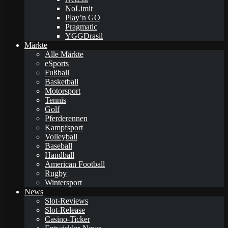
NoLimit
Play’n GO
Pragmatic
YGGDrasil
Märkte
Alle Märkte
eSports
Fußball
Basketball
Motorsport
Tennis
Golf
Pferderennen
Kampfsport
Volleyball
Baseball
Handball
American Football
Rugby
Wintersport
News
Slot-Reviews
Slot-Release
Casino-Ticker