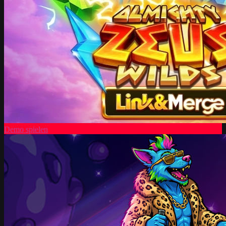
Demo spielen