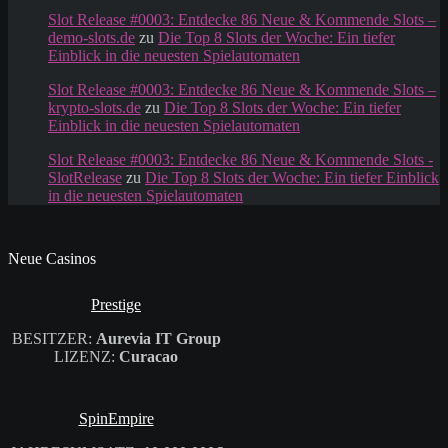
Slot Release #0003: Entdecke 86 Neue & Kommende Slots –
demo-slots.de
zu
Die Top 8 Slots der Woche: Ein tiefer
Einblick in die neuesten Spielautomaten
Slot Release #0003: Entdecke 86 Neue & Kommende Slots –
krypto-slots.de
zu
Die Top 8 Slots der Woche: Ein tiefer
Einblick in die neuesten Spielautomaten
Slot Release #0003: Entdecke 86 Neue & Kommende Slots -
SlotRelease
zu
Die Top 8 Slots der Woche: Ein tiefer Einblick
in die neuesten Spielautomaten
Neue Casinos
Prestige
BESITZER:
Aurevia IT Group
LIZENZ:
Curacao
SpinEmpire