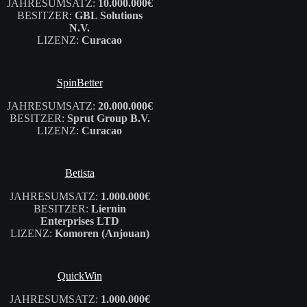
JAHRESUMSATZ:
10.000.000€
BESITZER:
GBL Solutions
N.V.
LIZENZ:
Curacao
SpinBetter
JAHRESUMSATZ:
20.000.000€
BESITZER:
Sprut Group B.V.
LIZENZ:
Curacao
Betista
JAHRESUMSATZ:
1.000.000€
BESITZER:
Liernin
Enterprises LTD
LIZENZ:
Komoren (Anjouan)
QuickWin
JAHRESUMSATZ:
1.000.000€