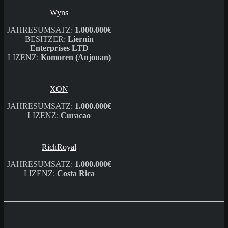
Wyns
JAHRESUMSATZ:
1.000.000€
BESITZER:
Liernin
Enterprises LTD
LIZENZ:
Komoren (Anjouan)
XON
JAHRESUMSATZ:
1.000.000€
LIZENZ:
Curacao
RichRoyal
JAHRESUMSATZ:
1.000.000€
LIZENZ:
Costa Rica