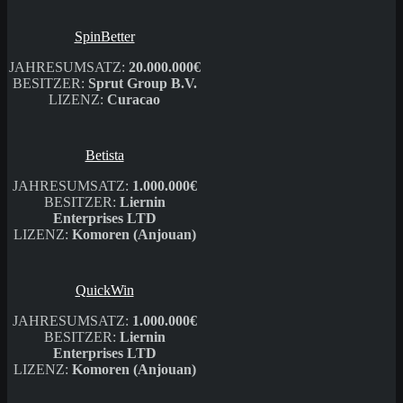
SpinBetter
JAHRESUMSATZ:
20.000.000€
BESITZER:
Sprut Group B.V.
LIZENZ:
Curacao
Betista
JAHRESUMSATZ:
1.000.000€
BESITZER:
Liernin
Enterprises LTD
LIZENZ:
Komoren (Anjouan)
QuickWin
JAHRESUMSATZ:
1.000.000€
BESITZER:
Liernin
Enterprises LTD
LIZENZ:
Komoren (Anjouan)