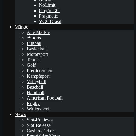
NoLimit
Play’n GO
Pragmatic
YGGDrasil
Märkte
Alle Märkte
eSports
Fußball
Basketball
Motorsport
Tennis
Golf
Pferderennen
Kampfsport
Volleyball
Baseball
Handball
American Football
Rugby
Wintersport
News
Slot-Reviews
Slot-Release
Casino-Ticker