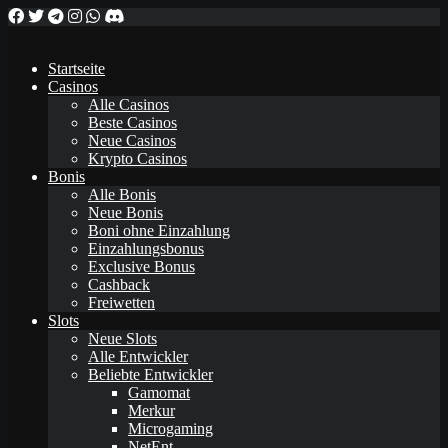
Startseite
Casinos
Alle Casinos
Beste Casinos
Neue Casinos
Krypto Casinos
Bonis
Alle Bonis
Neue Bonis
Boni ohne Einzahlung
Einzahlungsbonus
Exclusive Bonus
Cashback
Freiwetten
Slots
Neue Slots
Alle Entwickler
Beliebte Entwickler
Gamomat
Merkur
Microgaming
NetEnt