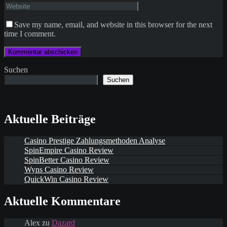
Save my name, email, and website in this browser for the next
time I comment.
Suchen
Suchen
Aktuelle Beiträge
Casino Prestige Zahlungsmethoden Analyse
SpinEmpire Casino Review
SpinBetter Casino Review
Wyns Casino Review
QuickWin Casino Review
Aktuelle Kommentare
Alex
zu
Dazard