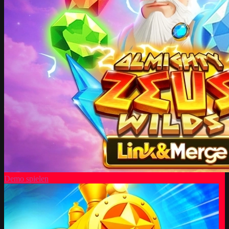
Demo spielen