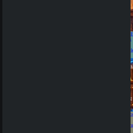
Aktuelles
SLOT RELEASE
Woche 24: Big Bass
Boxing Bonus
Round| 10x
Multiplikator!
2. August 2025
Gator Hunters Slot
Review – Der wilde
Sumpf ruft!
31. Juli 2025