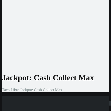
EUR
USD
CHF
CAD
BRL
Entwickler
Pragmatic Play
Play’n GO
NetEnt
Nolimit City
Hacksaw
Amatic
BGaming
BigTimeGaming
Gamomat
Jackpot: Cash Collect Max
Taco Libre Jackpot: Cash Collect Max
Suchen
Home
»