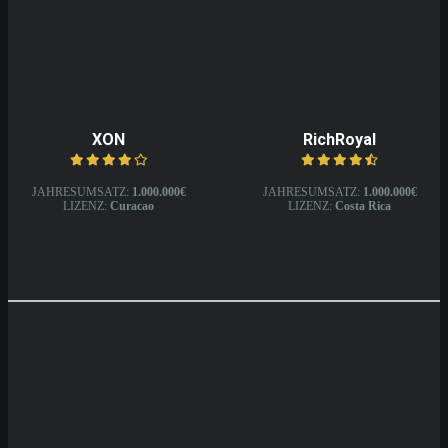
XON
RichRoyal
JAHRESUMSATZ:
1.000.000€
JAHRESUMSATZ:
1.000.000€
LIZENZ:
Curacao
LIZENZ:
Costa Rica