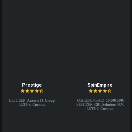
Save my name, email, and website in this
browser for the next time I comment.
Prestige
SpinEmpire
BESITZER:
Aurevia IT Group
JAHRESUMSATZ:
10.000.000€
LIZENZ:
Curacao
BESITZER:
GBL Solutions N.V.
LIZENZ:
Curacao