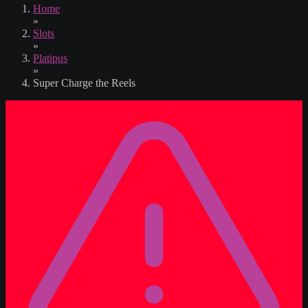
Home
»
Slots
»
Platipus
»
Super Charge the Reels