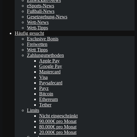
Entwickler-News
eSports-News
Fußball-News
Gesetzgebung-News
Wett-News
Wett-Tipps
Häufig gesucht
Exclusive Bonis
Freiwetten
Wett Tipps
Zahlungsmethoden
Apple Pay
Google Pay
Mastercard
Visa
Paysafecard
Payz
Bitcoin
Ethereum
Tether
Limits
Nicht eingeschränkt
90.000€ pro Monat
80.000€ pro Monat
20.000€ pro Monat