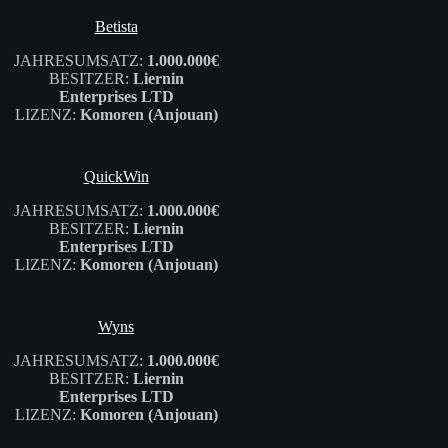
Betista
JAHRESUMSATZ:
1.000.000€
BESITZER:
Liernin
Enterprises LTD
LIZENZ:
Komoren (Anjouan)
QuickWin
JAHRESUMSATZ:
1.000.000€
BESITZER:
Liernin
Enterprises LTD
LIZENZ:
Komoren (Anjouan)
Wyns
JAHRESUMSATZ:
1.000.000€
BESITZER:
Liernin
Enterprises LTD
LIZENZ:
Komoren (Anjouan)