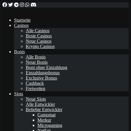
Startseite
Casinos
Alle Casinos
Beste Casinos
Neue Casinos
Krypto Casinos
Bonis
Alle Bonis
Neue Bonis
Boni ohne Einzahlung
Einzahlungsbonus
Exclusive Bonus
Cashback
Freiwetten
Slots
Neue Slots
Alle Entwickler
Beliebte Entwickler
Gamomat
Merkur
Microgaming
NetEnt