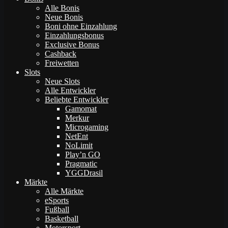
Alle Bonis
Neue Bonis
Boni ohne Einzahlung
Einzahlungsbonus
Exclusive Bonus
Cashback
Freiwetten
Slots
Neue Slots
Alle Entwickler
Beliebte Entwickler
Gamomat
Merkur
Microgaming
NetEnt
NoLimit
Play’n GO
Pragmatic
YGGDrasil
Märkte
Alle Märkte
eSports
Fußball
Basketball
Motorsport