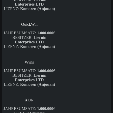
Enterprises LTD
LIZENZ:
Komoren (Anjouan)
QuickWin
JAHRESUMSATZ:
1.000.000€
BESITZER:
Liernin
Enterprises LTD
LIZENZ:
Komoren (Anjouan)
Wyns
JAHRESUMSATZ:
1.000.000€
BESITZER:
Liernin
Enterprises LTD
LIZENZ:
Komoren (Anjouan)
XON
JAHRESUMSATZ:
1.000.000€