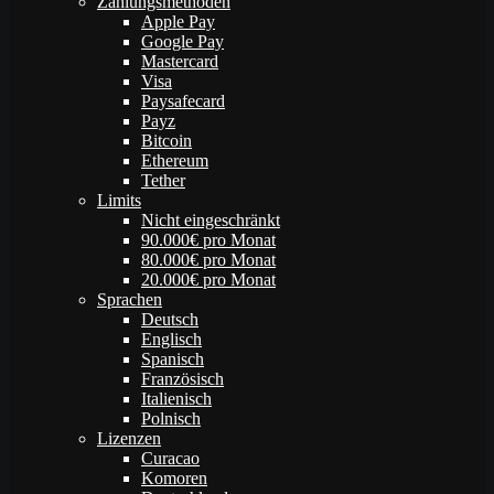
Zahlungsmethoden
Apple Pay
Google Pay
Mastercard
Visa
Paysafecard
Payz
Bitcoin
Ethereum
Tether
Limits
Nicht eingeschränkt
90.000€ pro Monat
80.000€ pro Monat
20.000€ pro Monat
Sprachen
Deutsch
Englisch
Spanisch
Französisch
Italienisch
Polnisch
Lizenzen
Curacao
Komoren