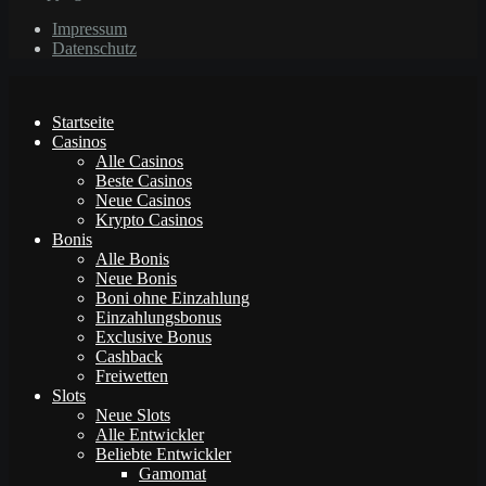
Impressum
Datenschutz
Startseite
Casinos
Alle Casinos
Beste Casinos
Neue Casinos
Krypto Casinos
Bonis
Alle Bonis
Neue Bonis
Boni ohne Einzahlung
Einzahlungsbonus
Exclusive Bonus
Cashback
Freiwetten
Slots
Neue Slots
Alle Entwickler
Beliebte Entwickler
Gamomat