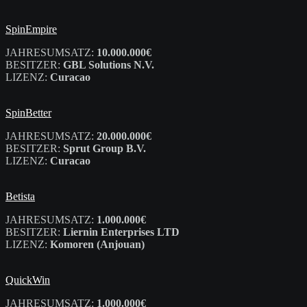
SpinEmpire
JAHRESUMSATZ:
10.000.000€
BESITZER:
GBL Solutions N.V.
LIZENZ:
Curacao
SpinBetter
JAHRESUMSATZ:
20.000.000€
BESITZER:
Sprut Group B.V.
LIZENZ:
Curacao
Betista
JAHRESUMSATZ:
1.000.000€
BESITZER:
Liernin Enterprises LTD
LIZENZ:
Komoren (Anjouan)
QuickWin
JAHRESUMSATZ:
1.000.000€