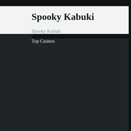
Spooky Kabuki
Spooky Kabuki
Top Casinos