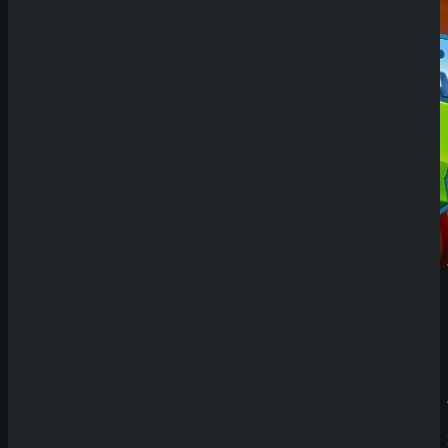
Demo spielen
Schreibe einen Kommentar
Deine E-Mail-Adresse wird nicht
veröffentlicht.
Erforderliche Felder sind mit
*
markiert