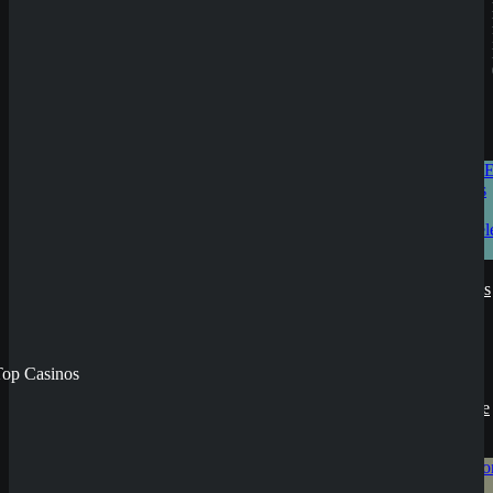
Aktuelles
Save my name, email, and website in this
SLOT RELEASE
browser for the next time I comment.
Woche 24: Big Bass
Boxing Bonus
Round| 10x
Multiplikator!
2. August 2025
Top Casinos
Gator Hunters Slot
Review – Der wilde
Sumpf ruft!
31. Juli 2025