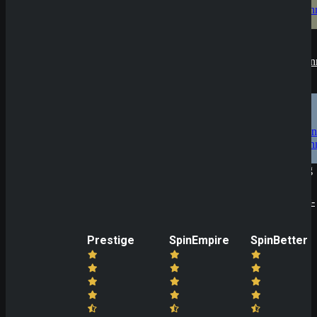
Waves of Poseidon
🌊⚓ | Max Win! |
Riesiger Slot-Gewin
🎰
28. Juli 2025
Ride The Lightning
⚡ | Retrigger +Max
Win! | Riesiger Slot-
Gewinn 🎰
25. Juli 2025
Prestige
SpinEmpire
SpinBetter