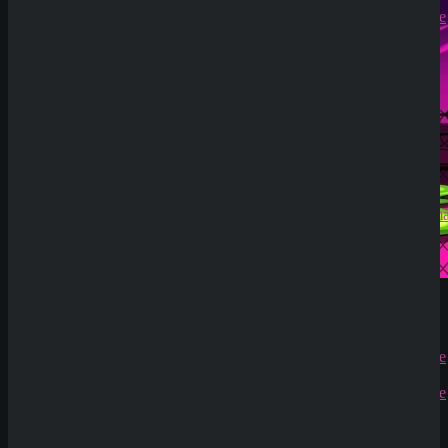
Kommende
Slots –
krypto-
slots.de
zu
Die Top 8
Slots der
Woche:
Ein tiefer
Einblick
in die
neuesten
Spielautom
Slot
Release
#0003:
Entdecke
86 Neue
&
Kommende
Slots -
SlotRelease
zu
Die
Top 8
Slots der