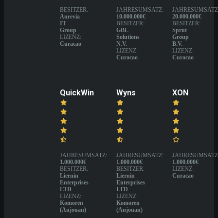
BESITZER:
JAHRESUMSATZ:
JAHRESUMSATZ
Aurevia
10.000.000€
20.000.000€
IT
BESITZER:
BESITZER:
Group
GBL
Sprut
LIZENZ:
Solutions
Group
Curacao
N.V.
B.V.
LIZENZ:
LIZENZ:
Curacao
Curacao
QuickWin
Wyns
XON
JAHRESUMSATZ:
JAHRESUMSATZ:
JAHRESUMSATZ
1.000.000€
1.000.000€
1.000.000€
BESITZER:
BESITZER:
LIZENZ:
Liernin
Liernin
Curacao
Enterprises
Enterprises
LTD
LTD
LIZENZ:
LIZENZ:
Komoren
Komoren
(Anjouan)
(Anjouan)