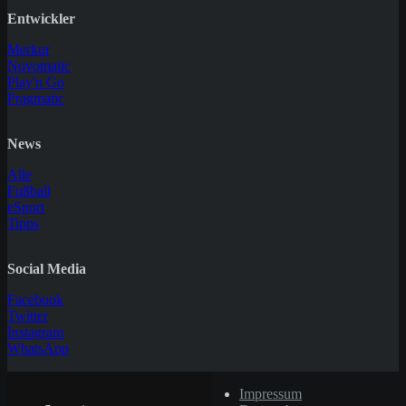
Entwickler
Merkur
Novomatic
Play'n Go
Pragmatic
News
Alle
Fußball
eSport
Tipps
Social Media
Facebook
Twitter
Instagram
WhatsApp
© Copyright 2025
Impressum