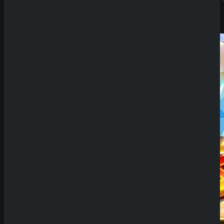
SICHERE DIR EINEN BONUS OHNE
EINZAHLUNG - ÜBER 20 ANGEBOTE
VERFÜGBAR
Try Our Featured Games