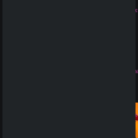
&
Kommende
Slots –
demo-
slots.de
zu
Die Top 8
Slots der
Woche:
Ein tiefer
Einblick
in die
neuesten
Spielautom
Slot
Release
#0003:
Entdecke
86 Neue
&
Kommende
Slots –
krypto-
slots.de
zu
Die Top 8