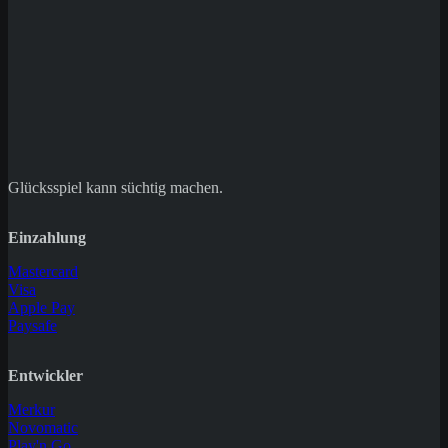
Glücksspiel kann süchtig machen.
Einzahlung
Mastercard
Visa
Apple Pay
Paysafe
Entwickler
Merkur
Novomatic
Play'n Go