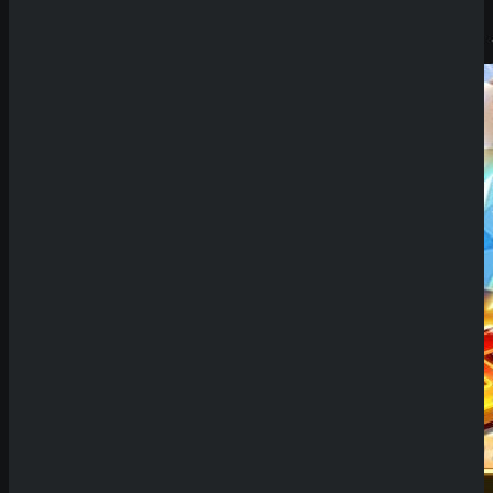
EINZAHLUNG - ÜBER 20 ANGEBOTE
VERFÜGBAR
Try Our Featured Games