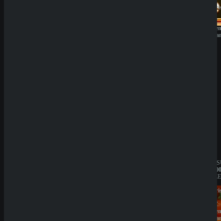
Sprut
Liernin
Group
Enterpri
B.V.
LTD
LIZENZ:
LIZENZ:
Curacao
Komore
Demo spielen
(Anjoua
QuickWin
Wyns
JAHRESUMSATZ:
JAHRES
1.000.000€
1.000.00
BESITZER:
BESITZE
Demo spielen
Liernin
Liernin
Enterprises
Enterpri
LTD
LTD
LIZENZ:
LIZENZ:
Komoren
Komore
(Anjouan)
(Anjoua