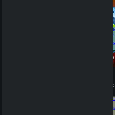
Aktuelles
SLOT RELEASE
Woche 24: Big Bass
Boxing Bonus
Round| 10x
Demo spielen
Multiplikator!
2. August 2025
Schreibe einen Kommentar
Gator Hunters Slot
Review – Der wilde
Sumpf ruft!
Deine E-Mail-Adresse wird nicht veröffentlicht.
31. Juli 2025
Erforderliche Felder sind mit
*
markiert