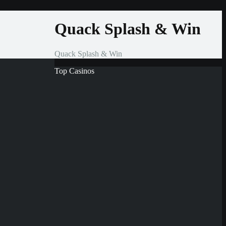
Quack Splash & Win
Quack Splash & Win
Top Casinos