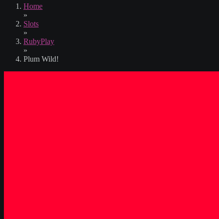
Home
»
Slots
»
RubyPlay
»
Plum Wild!