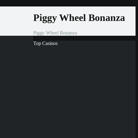
Piggy Wheel Bonanza
Piggy Wheel Bonanza
Top Casinos