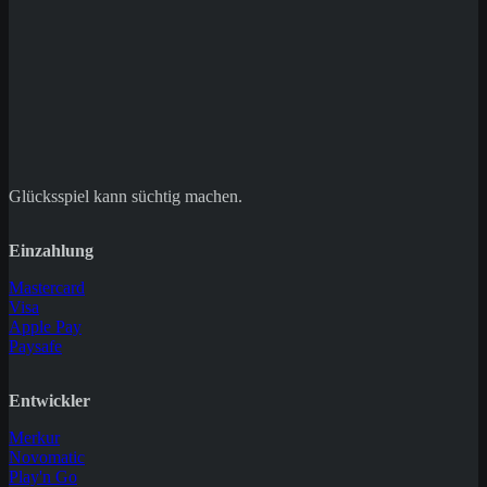
Glücksspiel kann süchtig machen.
Einzahlung
Mastercard
Visa
Apple Pay
Paysafe
Entwickler
Merkur
Novomatic
Play'n Go