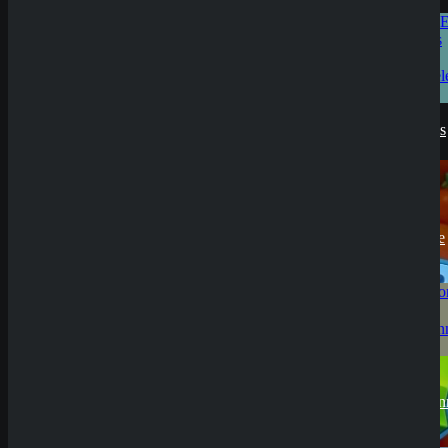
Aktuelles
SLOT RELEASE
Woche 24: Big Bass
Boxing Bonus
Demo spielen
Round| 10x
Multiplikator!
2. August 2025
Gator Hunters Slot
Review – Der wilde
Sumpf ruft!
31. Juli 2025
Waves of Poseidon
🌊⚓ | Max Win! |
Riesiger Slot-Gewin
🎰
28. Juli 2025