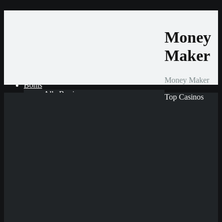
Startseite
Money
Casinos
Alle Casinos
Maker
Beste Casinos
Neue Casinos
Krypto Casinos
Money Maker
Bonis
Alle Bonis
Top Casinos
Neue Bonis
Boni ohne Einzahlung
Einzahlungsbonus
Exclusive Bonus
Cashback
Freiwetten
Slots
Neue Slots
Alle Entwickler
Beliebte Entwickler
Gamomat
Merkur
Microgaming
NetEnt