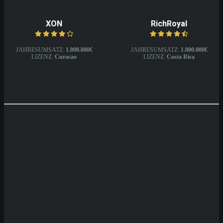
XON
RichRoyal
JAHRESUMSATZ:
1.000.000€
JAHRESUMSATZ:
1.000.000€
LIZENZ:
Curacao
LIZENZ:
Costa Rica