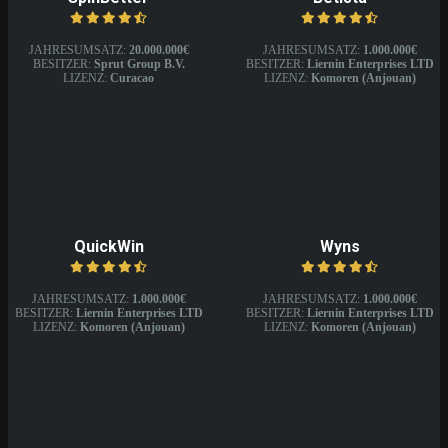
JAHRESUMSATZ:
20.000.000€
JAHRESUMSATZ:
1.000.000€
BESITZER:
Sprut Group B.V.
BESITZER:
Liernin Enterprises LTD
LIZENZ:
Curacao
LIZENZ:
Komoren (Anjouan)
QuickWin
Wyns
JAHRESUMSATZ:
1.000.000€
JAHRESUMSATZ:
1.000.000€
BESITZER:
Liernin Enterprises LTD
BESITZER:
Liernin Enterprises LTD
LIZENZ:
Komoren (Anjouan)
LIZENZ:
Komoren (Anjouan)