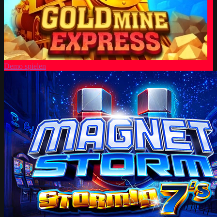
Demo spielen