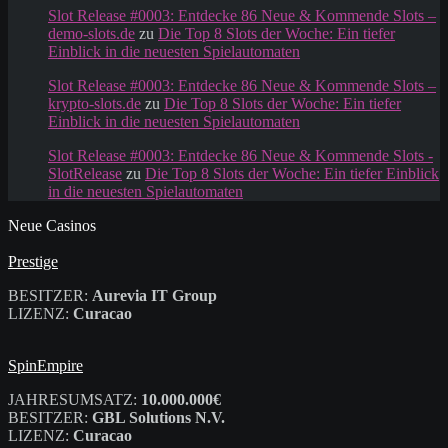
Slot Release #0003: Entdecke 86 Neue & Kommende Slots –
demo-slots.de
zu
Die Top 8 Slots der Woche: Ein tiefer
Einblick in die neuesten Spielautomaten
Slot Release #0003: Entdecke 86 Neue & Kommende Slots –
krypto-slots.de
zu
Die Top 8 Slots der Woche: Ein tiefer
Einblick in die neuesten Spielautomaten
Slot Release #0003: Entdecke 86 Neue & Kommende Slots -
SlotRelease
zu
Die Top 8 Slots der Woche: Ein tiefer Einblick
in die neuesten Spielautomaten
Neue Casinos
Prestige
BESITZER:
Aurevia IT Group
LIZENZ:
Curacao
SpinEmpire
JAHRESUMSATZ:
10.000.000€
BESITZER:
GBL Solutions N.V.
LIZENZ:
Curacao