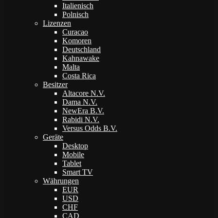
Italienisch
Polnisch
Lizenzen
Curacao
Komoren
Deutschland
Kahnawake
Malta
Costa Rica
Besitzer
Altacore N.V.
Dama N.V.
NewEra B.V.
Rabidi N.V.
Versus Odds B.V.
Geräte
Desktop
Mobile
Tablet
Smart TV
Währungen
EUR
USD
CHF
CAD