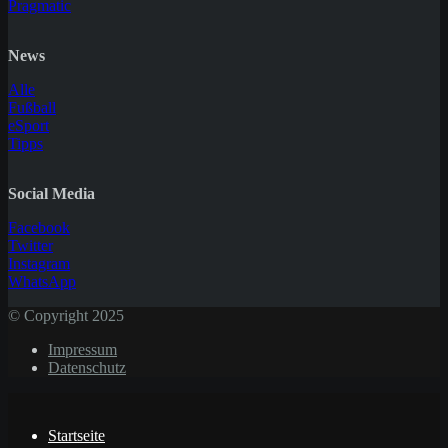
Pragmatic
News
Alle
Fußball
eSport
Tipps
Social Media
Facebook
Twitter
Instagram
WhatsApp
© Copyright 2025
Impressum
Datenschutz
Startseite