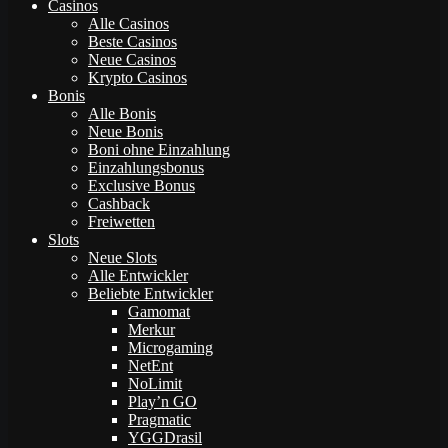
Casinos
Alle Casinos
Beste Casinos
Neue Casinos
Krypto Casinos
Bonis
Alle Bonis
Neue Bonis
Boni ohne Einzahlung
Einzahlungsbonus
Exclusive Bonus
Cashback
Freiwetten
Slots
Neue Slots
Alle Entwickler
Beliebte Entwickler
Gamomat
Merkur
Microgaming
NetEnt
NoLimit
Play’n GO
Pragmatic
YGGDrasil