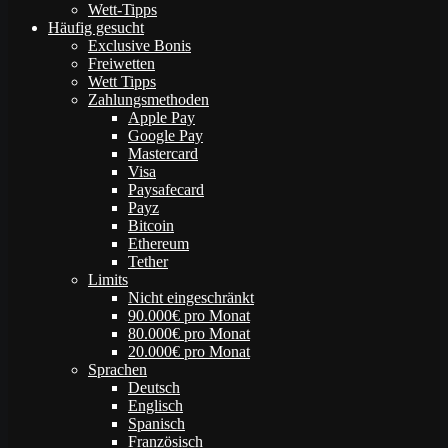
Wett-Tipps
Häufig gesucht
Exclusive Bonis
Freiwetten
Wett Tipps
Zahlungsmethoden
Apple Pay
Google Pay
Mastercard
Visa
Paysafecard
Payz
Bitcoin
Ethereum
Tether
Limits
Nicht eingeschränkt
90.000€ pro Monat
80.000€ pro Monat
20.000€ pro Monat
Sprachen
Deutsch
Englisch
Spanisch
Französisch