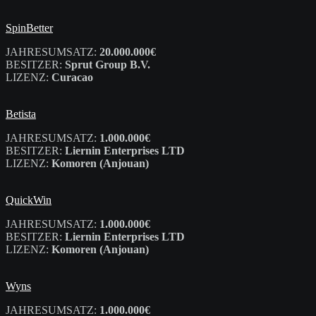
SpinBetter
JAHRESUMSATZ:
20.000.000€
BESITZER:
Sprut Group B.V.
LIZENZ:
Curacao
Betista
JAHRESUMSATZ:
1.000.000€
BESITZER:
Liernin Enterprises LTD
LIZENZ:
Komoren (Anjouan)
QuickWin
JAHRESUMSATZ:
1.000.000€
BESITZER:
Liernin Enterprises LTD
LIZENZ:
Komoren (Anjouan)
Wyns
JAHRESUMSATZ:
1.000.000€