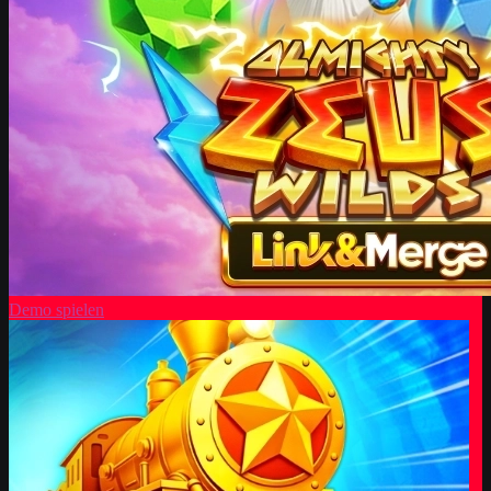
Demo spielen