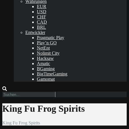
Währungen
EUR
USD
CHF
CAD
BRL
Entwickler
Pragmatic Play
Play’n GO
NetEnt
Nolimit City
Hacksaw
Amatic
BGaming
BigTimeGaming
Gamomat
King Fu Frog Spirits
King Fu Frog Spirits