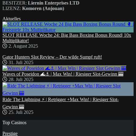
BESITZER:
Liernin Enterprises LTD
LIZENZ:
Komoren (Anjouan)
Aktuelles
SLOT RELEASE Woche 24: Big Bass Boxing Bonus Round| 10x
Multiplikator!
2. August 2025
Gator Hunters Slot Review – Der wilde Sumpf ruft!
31. Juli 2025
Waves of Poseidon 🌊⚓ | Max Win! | Riesiger Slot-Gewinn 🎰
28. Juli 2025
Ride The Lightning ⚡ | Retrigger +Max Win! | Riesiger Slot-
Gewinn 🎰
25. Juli 2025
Top Casinos
Prestige