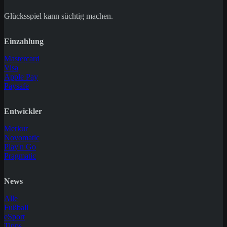
Glücksspiel kann süchtig machen.
Einzahlung
Mastercard
Visa
Apple Pay
Paysafe
Entwickler
Merkur
Novomatic
Play'n Go
Pragmatic
News
Alle
Fußball
eSport
Tipps