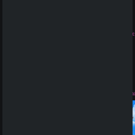
Slot
Release
#0003:
Entdecke
86 Neue
&
Kommende
Slots –
demo-
slots.de
zu
Die Top 8
Slots der
Woche:
Ein tiefer
Einblick
in die
neuesten
Spielautom
Slot
Release
#0003:
Entdecke
86 Neue
&