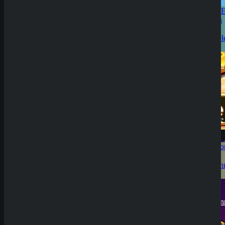
Aktuelles
SLOT RELEASE
Woche 24: Big Bass
Boxing Bonus
Round| 10x
Multiplikator!
2. August 2025
Gator Hunters Slot
Review – Der wilde
Sumpf ruft!
Demo spielen
31. Juli 2025
Waves of Poseidon
🌊⚓ | Max Win! |
Riesiger Slot-Gewin
🎰
28. Juli 2025