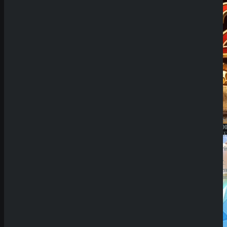
QuickWin
Wyns
JAHRESUMSATZ:
JAHRES
1.000.000€
1.000.00
Demo spielen
BESITZER:
BESITZE
Liernin
Liernin
Enterprises
Enterpri
LTD
LTD
LIZENZ:
LIZENZ:
Komoren
Komore
(Anjouan)
(Anjoua