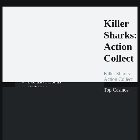
Startseite
Killer
Casinos
Alle Casinos
Sharks:
Beste Casinos
Neue Casinos
Action
Krypto Casinos
Bonis
Collect
Alle Bonis
Neue Bonis
Boni ohne Einzahlung
Killer Sharks:
Einzahlungsbonus
Action Collect
Exclusive Bonus
Cashback
Top Casinos
Freiwetten
Slots
Neue Slots
Alle Entwickler
Beliebte Entwickler
Gamomat
Merkur
Microgaming
NetEnt