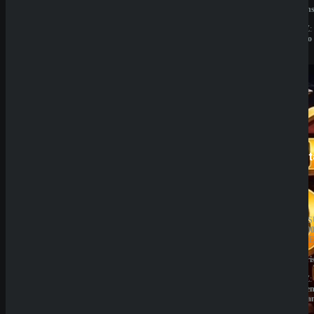
Submit
LIZENZ:
Solution
Curacao
N.V.
SICHERE DIR EINEN BONUS OHNE
LIZENZ:
EINZAHLUNG - ÜBER 20 ANGEBOTE
Curacao
VERFÜGBAR
Try Our Featured Games
SpinBetter
Betist
JAHRESUMSATZ:
JAHRES
20.000.000€
1.000.00
BESITZER:
BESITZE
Sprut
Liernin
Group
Enterpri
B.V.
LTD
LIZENZ:
LIZENZ:
Curacao
Komore
(Anjoua