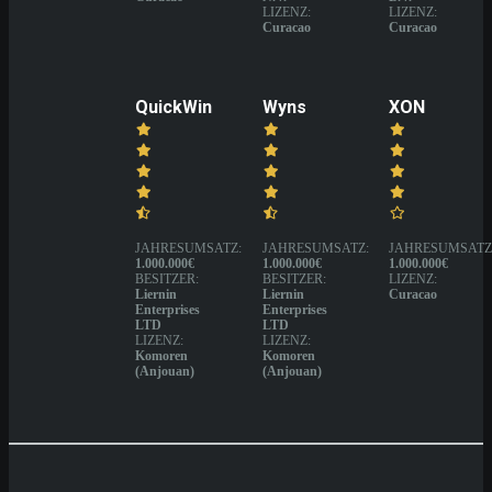
LIZENZ:
LIZENZ:
Curacao
Curacao
QuickWin
Wyns
XON
JAHRESUMSATZ:
JAHRESUMSATZ:
JAHRESUMSATZ
1.000.000€
1.000.000€
1.000.000€
BESITZER:
BESITZER:
LIZENZ:
Liernin
Liernin
Curacao
Enterprises
Enterprises
LTD
LTD
LIZENZ:
LIZENZ:
Komoren
Komoren
(Anjouan)
(Anjouan)