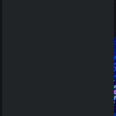
Demo spielen