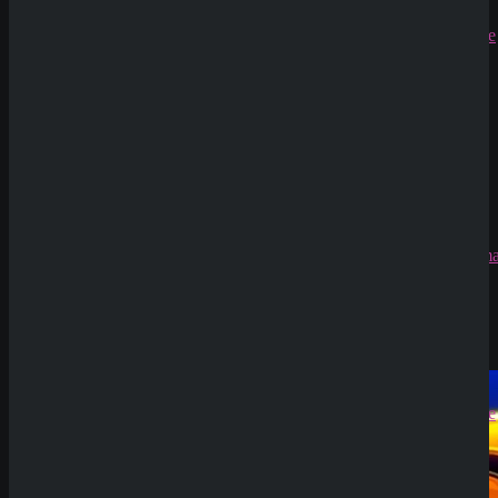
&
Kommende
Slots –
demo-
slots.de
zu
Die Top 8
Slots der
Woche:
Ein tiefer
Einblick
in die
neuesten
Spielautom
Slot
Release
#0003:
Entdecke
86 Neue
&
Kommende
Slots –
krypto-
slots.de
zu
Die Top 8