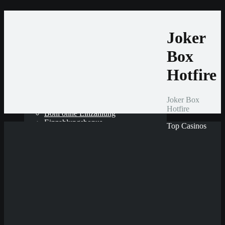
Startseite
Joker
Casinos
Alle Casinos
Box
Beste Casinos
Neue Casinos
Hotfire
Krypto Casinos
Bonis
Alle Bonis
Joker Box
Neue Bonis
Hotfire
Boni ohne Einzahlung
Einzahlungsbonus
Top Casinos
Exclusive Bonus
Cashback
Freiwetten
Slots
Neue Slots
Alle Entwickler
Beliebte Entwickler
Gamomat
Merkur
Microgaming
NetEnt