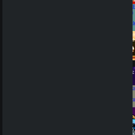
Aktuelles
SLOT RELEASE
Woche 24: Big Bass
Boxing Bonus
Round| 10x
Multiplikator!
2. August 2025
Demo spielen
Gator Hunters Slot
Review – Der wilde
Sumpf ruft!
31. Juli 2025
Waves of Poseidon
🌊⚓ | Max Win! |
Riesiger Slot-Gewin
🎰
28. Juli 2025