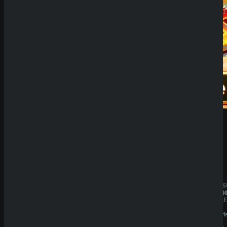
20.000.000€
1.000.00
BESITZER:
BESITZE
Sprut
Liernin
Group
Enterpri
B.V.
LTD
LIZENZ:
LIZENZ:
Curacao
Komore
(Anjoua
Demo spielen
QuickWin
Wyns
JAHRESUMSATZ:
JAHRES
1.000.000€
1.000.00
BESITZER:
BESITZE
Liernin
Liernin
Enterprises
Enterpri
LTD
LTD