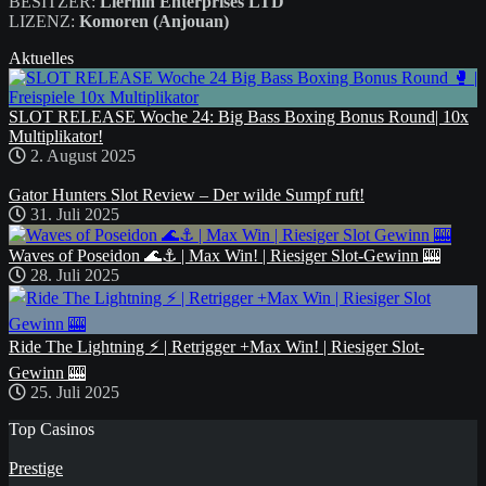
BESITZER:
Liernin Enterprises LTD
LIZENZ:
Komoren (Anjouan)
Aktuelles
SLOT RELEASE Woche 24: Big Bass Boxing Bonus Round| 10x
Multiplikator!
2. August 2025
Gator Hunters Slot Review – Der wilde Sumpf ruft!
31. Juli 2025
Waves of Poseidon 🌊⚓ | Max Win! | Riesiger Slot-Gewinn 🎰
28. Juli 2025
Ride The Lightning ⚡ | Retrigger +Max Win! | Riesiger Slot-
Gewinn 🎰
25. Juli 2025
Top Casinos
Prestige