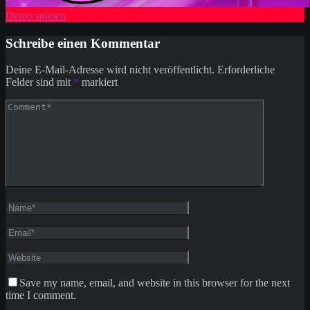
Demo spielen
Schreibe einen Kommentar
Deine E-Mail-Adresse wird nicht veröffentlicht.
Erforderliche
Felder sind mit
*
markiert
Save my name, email, and website in this browser for the next
time I comment.