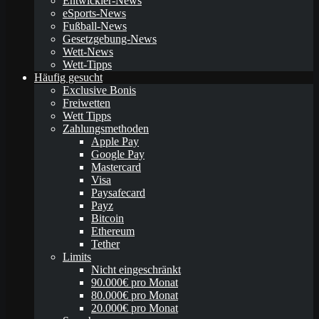
Entwickler-News
eSports-News
Fußball-News
Gesetzgebung-News
Wett-News
Wett-Tipps
Häufig gesucht
Exclusive Bonis
Freiwetten
Wett Tipps
Zahlungsmethoden
Apple Pay
Google Pay
Mastercard
Visa
Paysafecard
Payz
Bitcoin
Ethereum
Tether
Limits
Nicht eingeschränkt
90.000€ pro Monat
80.000€ pro Monat
20.000€ pro Monat