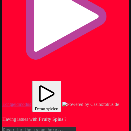
Echtgeldmodus
Demo spielen
Having issues with
Fruity Spins
?