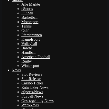
Alle Märkte
eSports
Fußball
Basketball
Motorsport
Tennis
Golf
Pferderennen
Kampfsport
Volleyball
Baseball
Handball
American Football
Rugby
Wintersport
News
Slot-Reviews
Slot-Release
Casino-Ticker
Entwickler-News
eSports-News
Fußball-News
Gesetzgebung-News
Wett-News