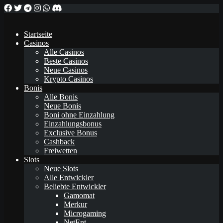
Startseite
Casinos
Alle Casinos
Beste Casinos
Neue Casinos
Krypto Casinos
Bonis
Alle Bonis
Neue Bonis
Boni ohne Einzahlung
Einzahlungsbonus
Exclusive Bonus
Cashback
Freiwetten
Slots
Neue Slots
Alle Entwickler
Beliebte Entwickler
Gamomat
Merkur
Microgaming
NetEnt