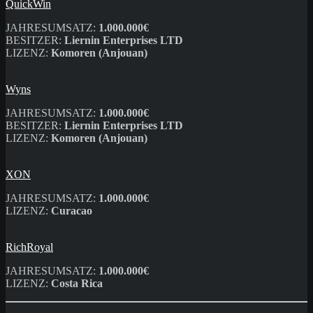
QuickWin
JAHRESUMSATZ:
1.000.000€
BESITZER:
Liernin Enterprises LTD
LIZENZ:
Komoren (Anjouan)
Wyns
JAHRESUMSATZ:
1.000.000€
BESITZER:
Liernin Enterprises LTD
LIZENZ:
Komoren (Anjouan)
XON
JAHRESUMSATZ:
1.000.000€
LIZENZ:
Curacao
RichRoyal
JAHRESUMSATZ:
1.000.000€
LIZENZ:
Costa Rica