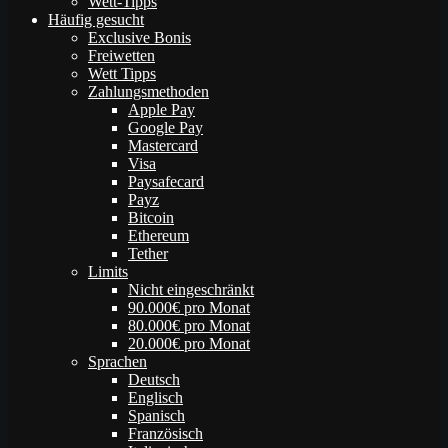
Wett-Tipps
Häufig gesucht
Exclusive Bonis
Freiwetten
Wett Tipps
Zahlungsmethoden
Apple Pay
Google Pay
Mastercard
Visa
Paysafecard
Payz
Bitcoin
Ethereum
Tether
Limits
Nicht eingeschränkt
90.000€ pro Monat
80.000€ pro Monat
20.000€ pro Monat
Sprachen
Deutsch
Englisch
Spanisch
Französisch