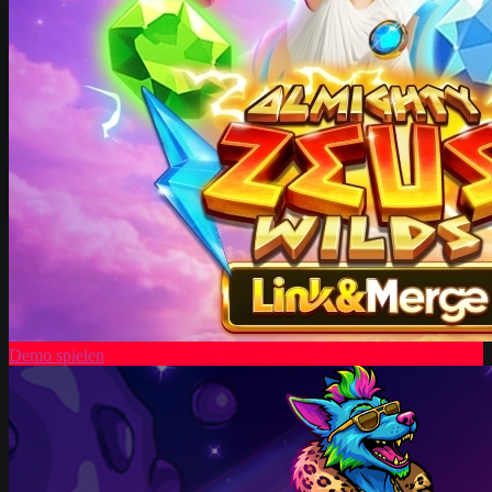
Demo spielen