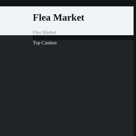
Flea Market
Flea Market
Top Casinos