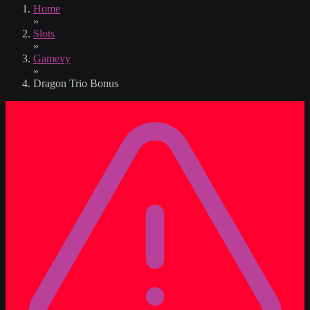
Home
»
Slots
»
Gamevy
»
Dragon Trio Bonus