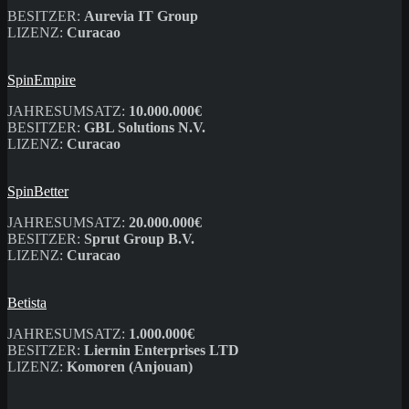
BESITZER:
Aurevia IT Group
LIZENZ:
Curacao
SpinEmpire
JAHRESUMSATZ:
10.000.000€
BESITZER:
GBL Solutions N.V.
LIZENZ:
Curacao
SpinBetter
JAHRESUMSATZ:
20.000.000€
BESITZER:
Sprut Group B.V.
LIZENZ:
Curacao
Betista
JAHRESUMSATZ:
1.000.000€
BESITZER:
Liernin Enterprises LTD
LIZENZ:
Komoren (Anjouan)