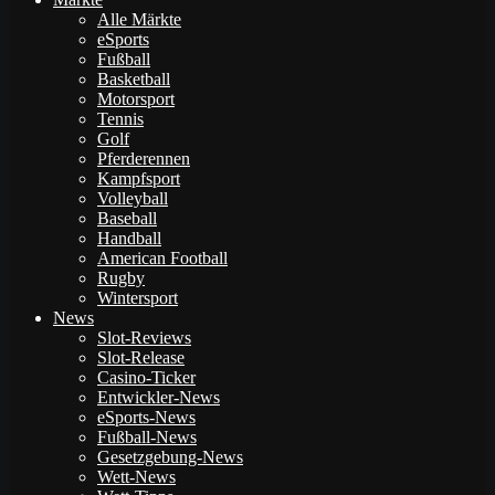
Alle Märkte
eSports
Fußball
Basketball
Motorsport
Tennis
Golf
Pferderennen
Kampfsport
Volleyball
Baseball
Handball
American Football
Rugby
Wintersport
News
Slot-Reviews
Slot-Release
Casino-Ticker
Entwickler-News
eSports-News
Fußball-News
Gesetzgebung-News
Wett-News