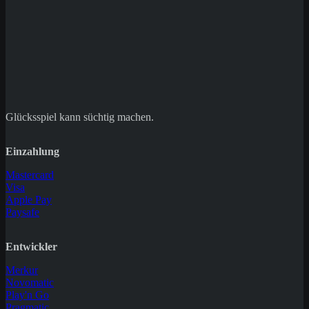
Glücksspiel kann süchtig machen.
Einzahlung
Mastercard
Visa
Apple Pay
Paysafe
Entwickler
Merkur
Novomatic
Play'n Go
Pragmatic