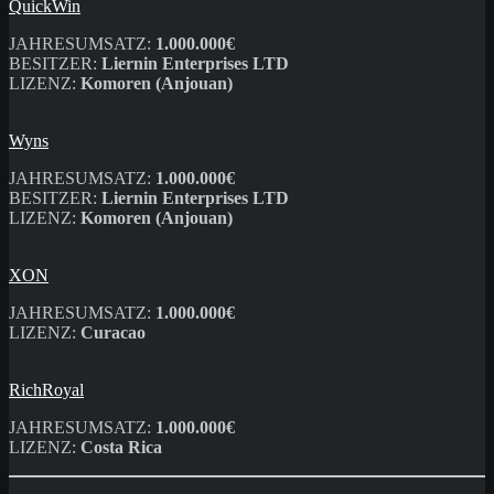
QuickWin
JAHRESUMSATZ:
1.000.000€
BESITZER:
Liernin Enterprises LTD
LIZENZ:
Komoren (Anjouan)
Wyns
JAHRESUMSATZ:
1.000.000€
BESITZER:
Liernin Enterprises LTD
LIZENZ:
Komoren (Anjouan)
XON
JAHRESUMSATZ:
1.000.000€
LIZENZ:
Curacao
RichRoyal
JAHRESUMSATZ:
1.000.000€
LIZENZ:
Costa Rica