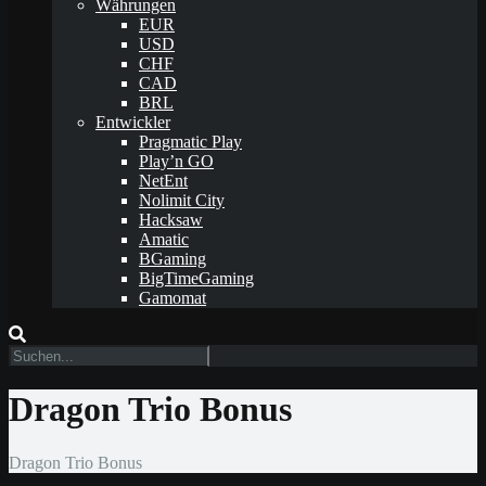
Währungen
EUR
USD
CHF
CAD
BRL
Entwickler
Pragmatic Play
Play’n GO
NetEnt
Nolimit City
Hacksaw
Amatic
BGaming
BigTimeGaming
Gamomat
Dragon Trio Bonus
Dragon Trio Bonus