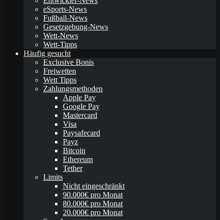
Entwickler-News
eSports-News
Fußball-News
Gesetzgebung-News
Wett-News
Wett-Tipps
Häufig gesucht
Exclusive Bonis
Freiwetten
Wett Tipps
Zahlungsmethoden
Apple Pay
Google Pay
Mastercard
Visa
Paysafecard
Payz
Bitcoin
Ethereum
Tether
Limits
Nicht eingeschränkt
90.000€ pro Monat
80.000€ pro Monat
20.000€ pro Monat