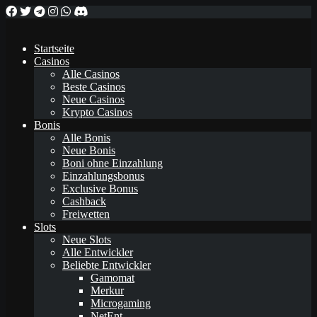
Startseite
Casinos
Alle Casinos
Beste Casinos
Neue Casinos
Krypto Casinos
Bonis
Alle Bonis
Neue Bonis
Boni ohne Einzahlung
Einzahlungsbonus
Exclusive Bonus
Cashback
Freiwetten
Slots
Neue Slots
Alle Entwickler
Beliebte Entwickler
Gamomat
Merkur
Microgaming
NetEnt