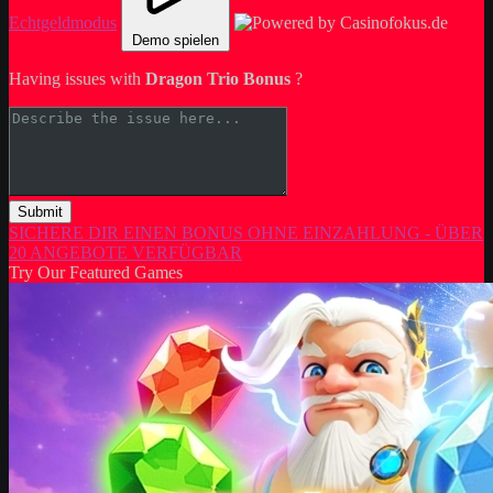
Echtgeldmodus
Demo spielen
Having issues with
Dragon Trio Bonus
?
Submit
SICHERE DIR EINEN BONUS OHNE EINZAHLUNG - ÜBER
20 ANGEBOTE VERFÜGBAR
Try Our Featured Games