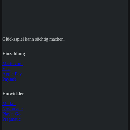
Glücksspiel kann süchtig machen.
Einzahlung
Mastercard
Visa
Apple Pay
Paysafe
Entwickler
Merkur
Novomatic
Play'n Go
Pragmatic