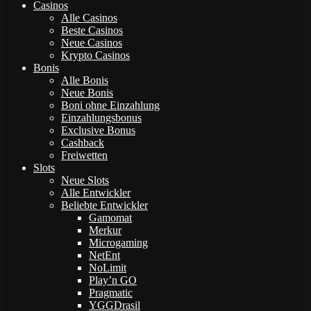
Casinos
Alle Casinos
Beste Casinos
Neue Casinos
Krypto Casinos
Bonis
Alle Bonis
Neue Bonis
Boni ohne Einzahlung
Einzahlungsbonus
Exclusive Bonus
Cashback
Freiwetten
Slots
Neue Slots
Alle Entwickler
Beliebte Entwickler
Gamomat
Merkur
Microgaming
NetEnt
NoLimit
Play’n GO
Pragmatic
YGGDrasil