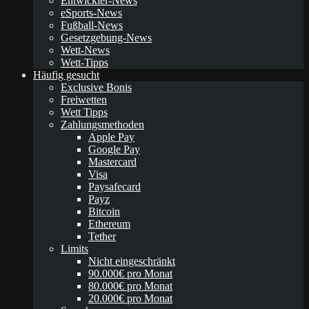
Entwickler-News
eSports-News
Fußball-News
Gesetzgebung-News
Wett-News
Wett-Tipps
Häufig gesucht
Exclusive Bonis
Freiwetten
Wett Tipps
Zahlungsmethoden
Apple Pay
Google Pay
Mastercard
Visa
Paysafecard
Payz
Bitcoin
Ethereum
Tether
Limits
Nicht eingeschränkt
90.000€ pro Monat
80.000€ pro Monat
20.000€ pro Monat