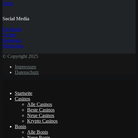
Tipps
Social Media
Facebook
Twitter
Instagram
WhatsApp
© Copyright 2025
Impressum
Datenschutz
Startseite
Casinos
Alle Casinos
Beste Casinos
Neue Casinos
Krypto Casinos
Bonis
Alle Bonis
Neue Bonis