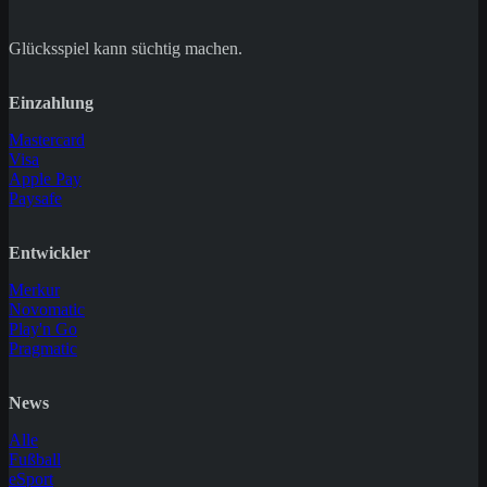
Glücksspiel kann süchtig machen.
Einzahlung
Mastercard
Visa
Apple Pay
Paysafe
Entwickler
Merkur
Novomatic
Play'n Go
Pragmatic
News
Alle
Fußball
eSport