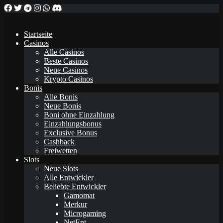
Startseite
Casinos
Alle Casinos
Beste Casinos
Neue Casinos
Krypto Casinos
Bonis
Alle Bonis
Neue Bonis
Boni ohne Einzahlung
Einzahlungsbonus
Exclusive Bonus
Cashback
Freiwetten
Slots
Neue Slots
Alle Entwickler
Beliebte Entwickler
Gamomat
Merkur
Microgaming
NetEnt