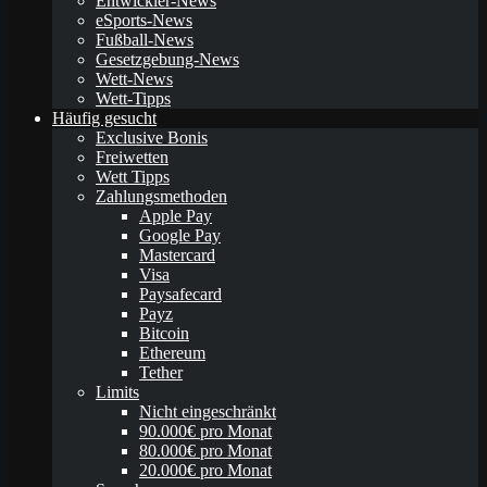
Entwickler-News
eSports-News
Fußball-News
Gesetzgebung-News
Wett-News
Wett-Tipps
Häufig gesucht
Exclusive Bonis
Freiwetten
Wett Tipps
Zahlungsmethoden
Apple Pay
Google Pay
Mastercard
Visa
Paysafecard
Payz
Bitcoin
Ethereum
Tether
Limits
Nicht eingeschränkt
90.000€ pro Monat
80.000€ pro Monat
20.000€ pro Monat