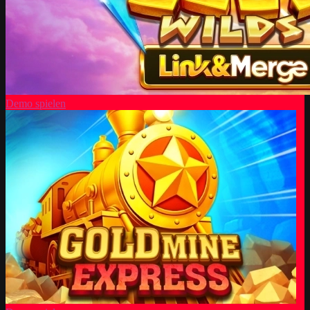
Demo spielen