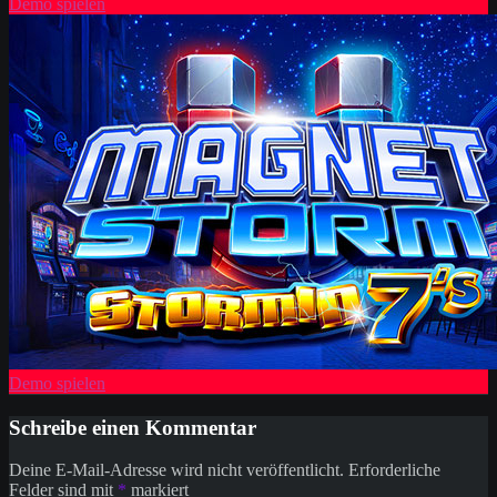
Demo spielen
Demo spielen
Schreibe einen Kommentar
Deine E-Mail-Adresse wird nicht veröffentlicht.
Erforderliche
Felder sind mit
*
markiert