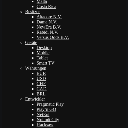
Malta
Costa Rica
Besitzer
Altacore N.V.
Dama N.V.
NewEra B.V.
Rabidi N.V.
Versus Odds B.V.
Geräte
Desktop
Mobile
Tablet
Smart TV
Währungen
EUR
USD
CHF
CAD
BRL
Entwickler
Pragmatic Play
Play’n GO
NetEnt
Nolimit City
Hacksaw