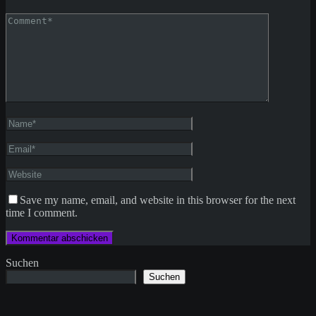
Save my name, email, and website in this browser for the next
time I comment.
Suchen
Suchen