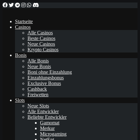
Startseite
Casinos
Alle Casinos
Beste Casinos
Neue Casinos
Krypto Casinos
Bonis
Alle Bonis
Neue Bonis
Boni ohne Einzahlung
Einzahlungsbonus
Exclusive Bonus
Cashback
Freiwetten
Slots
Neue Slots
Alle Entwickler
Beliebte Entwickler
Gamomat
Merkur
Microgaming
NetEnt