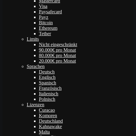
Mastercard
Visa
Paysafecard
Payz
Bitcoin
Ethereum
Tether
Limits
Nicht eingeschränkt
90.000€ pro Monat
80.000€ pro Monat
20.000€ pro Monat
Sprachen
Deutsch
Englisch
Spanisch
Französisch
Italienisch
Polnisch
Lizenzen
Curacao
Komoren
Deutschland
Kahnawake
Malta