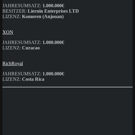
JAHRESUMSATZ:
1.000.000€
BESITZER:
Liernin Enterprises LTD
LIZENZ:
Komoren (Anjouan)
XON
JAHRESUMSATZ:
1.000.000€
LIZENZ:
Curacao
RichRoyal
JAHRESUMSATZ:
1.000.000€
LIZENZ:
Costa Rica