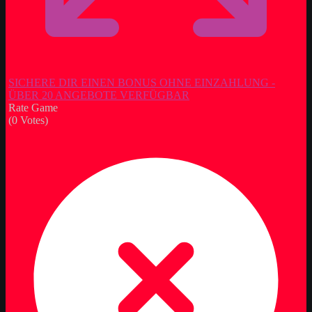
SICHERE DIR EINEN BONUS OHNE EINZAHLUNG -
ÜBER 20 ANGEBOTE VERFÜGBAR
Rate Game
(
0
Votes)