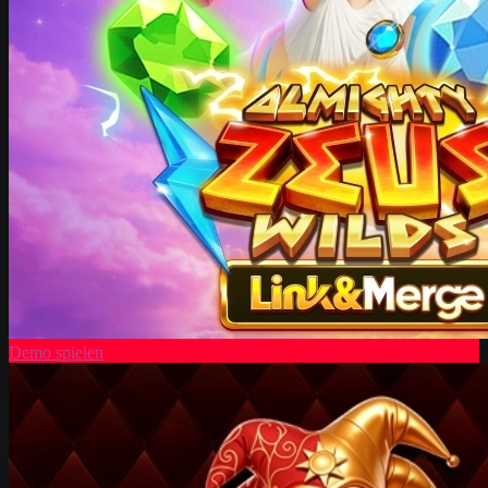
Demo spielen