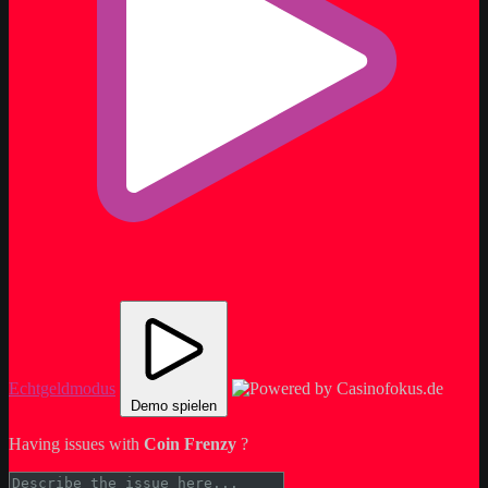
Echtgeldmodus
Demo spielen
Having issues with
Coin Frenzy
?