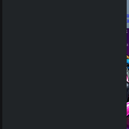
Demo spielen
Ride The Lightning
⚡ | Retrigger +Max
Win! | Riesiger Slot-
Gewinn 🎰
25. Juli 2025