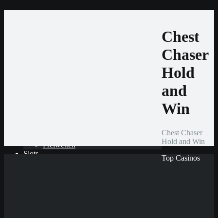
Startseite
Chest
Casinos
Alle Casinos
Chaser
Beste Casinos
Neue Casinos
Hold
Krypto Casinos
Bonis
and
Alle Bonis
Neue Bonis
Win
Boni ohne Einzahlung
Einzahlungsbonus
Exclusive Bonus
Chest Chaser
Cashback
Hold and Win
Freiwetten
Slots
Top Casinos
Neue Slots
Alle Entwickler
Beliebte Entwickler
Gamomat
Merkur
Microgaming
NetEnt