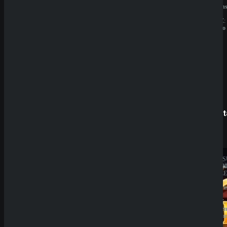
Echtgeldmodus
LIZENZ:
Solution
Demo spielen
Curacao
N.V.
LIZENZ:
Curacao
Having issues with
Chest Chaser Hold and Win
?
Submit
SpinBetter
Betist
SICHERE DIR EINEN BONUS OHNE
EINZAHLUNG - ÜBER 20 ANGEBOTE
VERFÜGBAR
Try Our Featured Games
JAHRESUMSATZ:
JAHRES
20.000.000€
1.000.00
BESITZER:
BESITZE
Sprut
Liernin
Group
Enterpri
B.V.
LTD
LIZENZ:
LIZENZ:
Curacao
Komore
(Anjoua