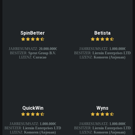
SpinBetter
Betista
JAHRESUMSATZ:
20.000.000€
JAHRESUMSATZ:
1.000.000€
BESITZER:
Sprut Group B.V.
BESITZER:
Liernin Enterprises LTD
LIZENZ:
Curacao
LIZENZ:
Komoren (Anjouan)
QuickWin
Wyns
JAHRESUMSATZ:
1.000.000€
JAHRESUMSATZ:
1.000.000€
BESITZER:
Liernin Enterprises LTD
BESITZER:
Liernin Enterprises LTD
LIZENZ:
Komoren (Anjouan)
LIZENZ:
Komoren (Anjouan)