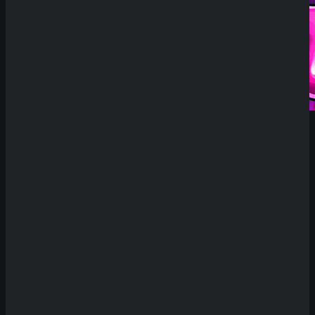
Demo spielen
Schreibe einen Kommentar
Deine E-Mail-Adresse wird nicht veröffentlicht.
Erforderliche Felder sind mit
*
markiert