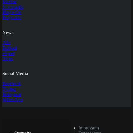
Merkur
Novomatic
Play'n Go
Pragmatic
News
Alle
Fußball
eSport
Tipps
Social Media
Facebook
Twitter
Instagram
WhatsApp
© Copyright 2025
Impressum