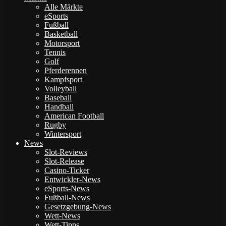
Alle Märkte
eSports
Fußball
Basketball
Motorsport
Tennis
Golf
Pferderennen
Kampfsport
Volleyball
Baseball
Handball
American Football
Rugby
Wintersport
News
Slot-Reviews
Slot-Release
Casino-Ticker
Entwickler-News
eSports-News
Fußball-News
Gesetzgebung-News
Wett-News
Wett-Tipps