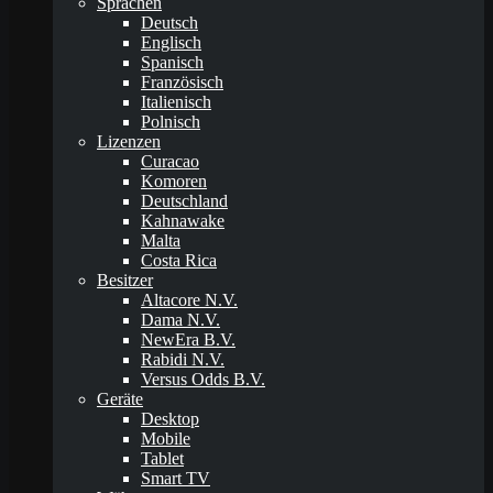
Sprachen
Deutsch
Englisch
Spanisch
Französisch
Italienisch
Polnisch
Lizenzen
Curacao
Komoren
Deutschland
Kahnawake
Malta
Costa Rica
Besitzer
Altacore N.V.
Dama N.V.
NewEra B.V.
Rabidi N.V.
Versus Odds B.V.
Geräte
Desktop
Mobile
Tablet
Smart TV