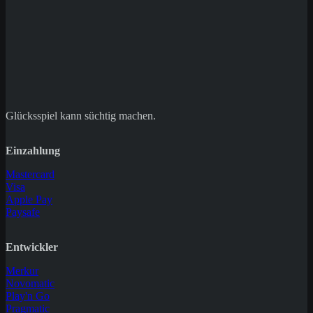
Glücksspiel kann süchtig machen.
Einzahlung
Mastercard
Visa
Apple Pay
Paysafe
Entwickler
Merkur
Novomatic
Play'n Go
Pragmatic