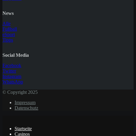
News
Alle
Fußball
eSport
Tipps
Social Media
Facebook
Twitter
Instagram
WhatsApp
© Copyright 2025
Impressum
Datenschutz
Startseite
Casinos