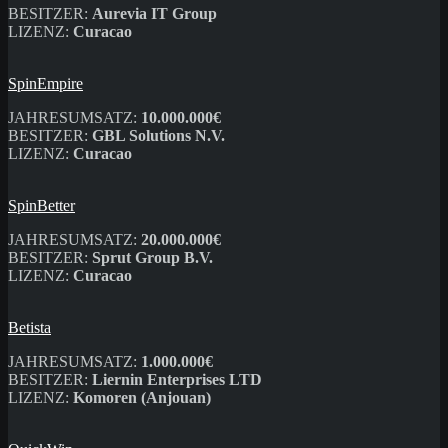
BESITZER:
Aurevia IT Group
LIZENZ:
Curacao
SpinEmpire
JAHRESUMSATZ:
10.000.000€
BESITZER:
GBL Solutions N.V.
LIZENZ:
Curacao
SpinBetter
JAHRESUMSATZ:
20.000.000€
BESITZER:
Sprut Group B.V.
LIZENZ:
Curacao
Betista
JAHRESUMSATZ:
1.000.000€
BESITZER:
Liernin Enterprises LTD
LIZENZ:
Komoren (Anjouan)