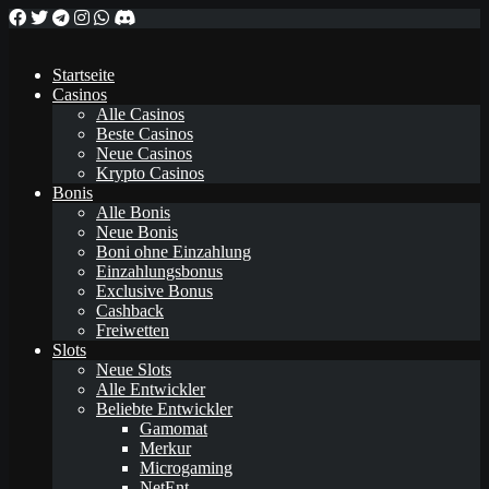
Startseite
Casinos
Alle Casinos
Beste Casinos
Neue Casinos
Krypto Casinos
Bonis
Alle Bonis
Neue Bonis
Boni ohne Einzahlung
Einzahlungsbonus
Exclusive Bonus
Cashback
Freiwetten
Slots
Neue Slots
Alle Entwickler
Beliebte Entwickler
Gamomat
Merkur
Microgaming
NetEnt