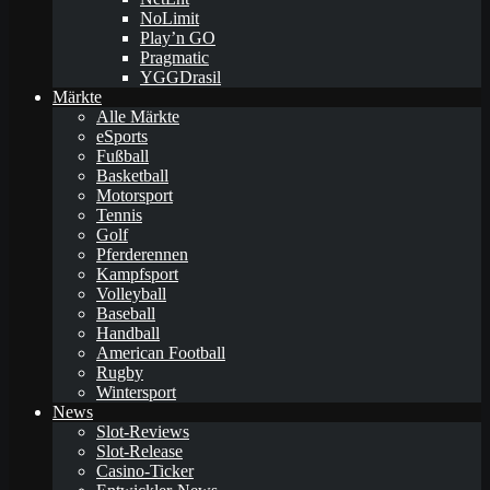
NoLimit
Play’n GO
Pragmatic
YGGDrasil
Märkte
Alle Märkte
eSports
Fußball
Basketball
Motorsport
Tennis
Golf
Pferderennen
Kampfsport
Volleyball
Baseball
Handball
American Football
Rugby
Wintersport
News
Slot-Reviews
Slot-Release
Casino-Ticker