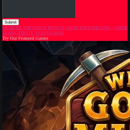
Submit
SICHERE DIR EINEN BONUS OHNE EINZAHLUNG - ÜBER
20 ANGEBOTE VERFÜGBAR
Try Our Featured Games