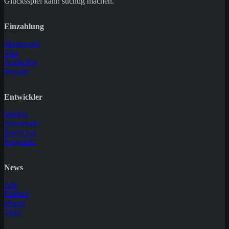
Glücksspiel kann süchtig machen.
Einzahlung
Mastercard
Visa
Apple Pay
Paysafe
Entwickler
Merkur
Novomatic
Play'n Go
Pragmatic
News
Alle
Fußball
eSport
Tipps