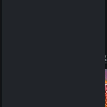
QuickWin
Wyns
JAHRESUMSATZ:
JAHRES
1.000.000€
1.000.00
BESITZER:
BESITZE
Liernin
Liernin
Demo spielen
Enterprises
Enterpri
LTD
LTD
LIZENZ:
LIZENZ:
Komoren
Komore
(Anjouan)
(Anjoua