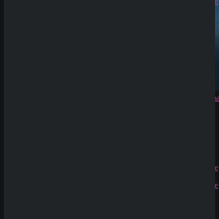
Kommende
Slots –
krypto-
slots.de
zu
Die Top 8
Slots der
Woche:
Ein tiefer
Einblick
in die
neuesten
Spielautom
Slot
Release
#0003:
Entdecke
86 Neue
&
Kommende
Slots -
SlotRelease
zu
Die
Top 8
Slots der