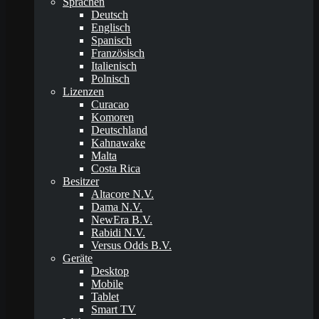
Sprachen
Deutsch
Englisch
Spanisch
Französisch
Italienisch
Polnisch
Lizenzen
Curacao
Komoren
Deutschland
Kahnawake
Malta
Costa Rica
Besitzer
Altacore N.V.
Dama N.V.
NewEra B.V.
Rabidi N.V.
Versus Odds B.V.
Geräte
Desktop
Mobile
Tablet
Smart TV