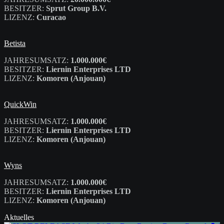
BESITZER:
Sprut Group B.V.
LIZENZ:
Curacao
Betista
JAHRESUMSATZ:
1.000.000€
BESITZER:
Liernin Enterprises LTD
LIZENZ:
Komoren (Anjouan)
QuickWin
JAHRESUMSATZ:
1.000.000€
BESITZER:
Liernin Enterprises LTD
LIZENZ:
Komoren (Anjouan)
Wyns
JAHRESUMSATZ:
1.000.000€
BESITZER:
Liernin Enterprises LTD
LIZENZ:
Komoren (Anjouan)
Aktuelles