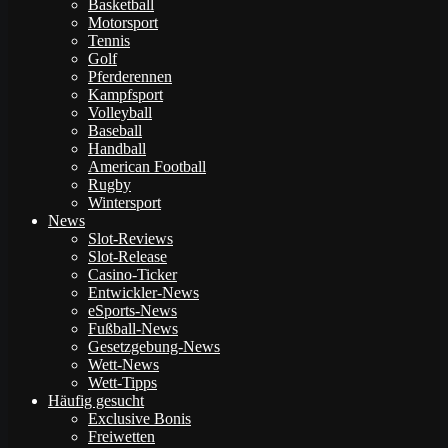
Basketball
Motorsport
Tennis
Golf
Pferderennen
Kampfsport
Volleyball
Baseball
Handball
American Football
Rugby
Wintersport
News
Slot-Reviews
Slot-Release
Casino-Ticker
Entwickler-News
eSports-News
Fußball-News
Gesetzgebung-News
Wett-News
Wett-Tipps
Häufig gesucht
Exclusive Bonis
Freiwetten