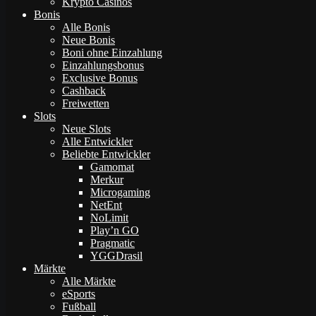
Krypto Casinos
Bonis
Alle Bonis
Neue Bonis
Boni ohne Einzahlung
Einzahlungsbonus
Exclusive Bonus
Cashback
Freiwetten
Slots
Neue Slots
Alle Entwickler
Beliebte Entwickler
Gamomat
Merkur
Microgaming
NetEnt
NoLimit
Play’n GO
Pragmatic
YGGDrasil
Märkte
Alle Märkte
eSports
Fußball