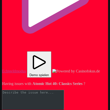
Echtgeldmodus
Demo spielen
Having issues with
Atomic Hot 40: Classics Series
?