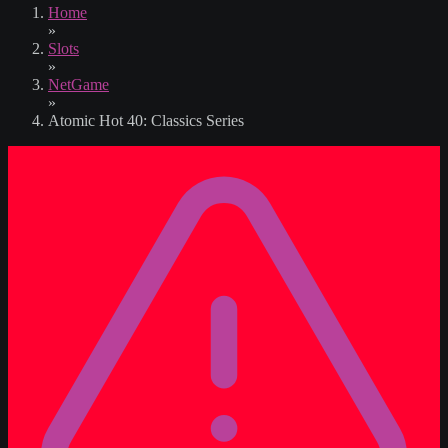
Home
»
Slots
»
NetGame
»
Atomic Hot 40: Classics Series