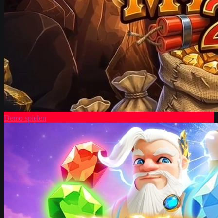
Demo spielen