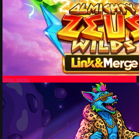
Demo spielen