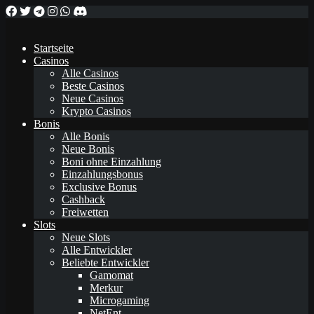
Startseite
Casinos
Alle Casinos
Beste Casinos
Neue Casinos
Krypto Casinos
Bonis
Alle Bonis
Neue Bonis
Boni ohne Einzahlung
Einzahlungsbonus
Exclusive Bonus
Cashback
Freiwetten
Slots
Neue Slots
Alle Entwickler
Beliebte Entwickler
Gamomat
Merkur
Microgaming
NetEnt