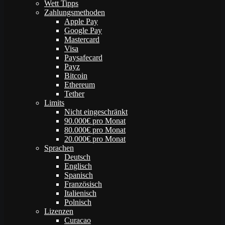
Wett Tipps
Zahlungsmethoden
Apple Pay
Google Pay
Mastercard
Visa
Paysafecard
Payz
Bitcoin
Ethereum
Tether
Limits
Nicht eingeschränkt
90.000€ pro Monat
80.000€ pro Monat
20.000€ pro Monat
Sprachen
Deutsch
Englisch
Spanisch
Französisch
Italienisch
Polnisch
Lizenzen
Curacao