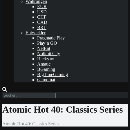
Währungen
EUR
USD
CHF
CAD
BRL
Entwickler
Pragmatic Play
Play’n GO
NetEnt
Nolimit City
Hacksaw
Amatic
BGaming
BigTimeGaming
Gamomat
Atomic Hot 40: Classics Series
Atomic Hot 40: Classics Series