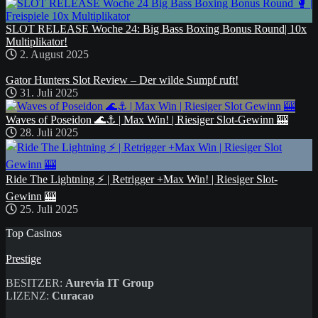
SLOT RELEASE Woche 24: Big Bass Boxing Bonus Round| 10x
Multiplikator!
2. August 2025
Gator Hunters Slot Review – Der wilde Sumpf ruft!
31. Juli 2025
Waves of Poseidon 🌊⚓ | Max Win! | Riesiger Slot-Gewinn 🎰
28. Juli 2025
Ride The Lightning ⚡ | Retrigger +Max Win! | Riesiger Slot-
Gewinn 🎰
25. Juli 2025
Top Casinos
Prestige
BESITZER:
Aurevia IT Group
LIZENZ:
Curacao