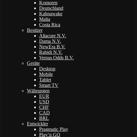
Komoren
Deutschland
Kahnawake
Malta
Costa Rica
Besitzer
Altacore N.V.
Dama N.V.
NewEra B.V.
Rabidi N.V.
Versus Odds B.V.
Geräte
Desktop
Mobile
Tablet
Smart TV
Währungen
EUR
USD
CHF
CAD
BRL
Entwickler
Pragmatic Play
Play’n GO