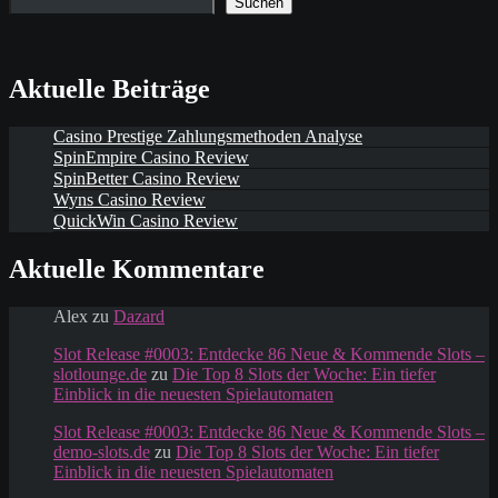
Suchen
Aktuelle Beiträge
Casino Prestige Zahlungsmethoden Analyse
SpinEmpire Casino Review
SpinBetter Casino Review
Wyns Casino Review
QuickWin Casino Review
Aktuelle Kommentare
Alex
zu
Dazard
Slot Release #0003: Entdecke 86 Neue & Kommende Slots –
slotlounge.de
zu
Die Top 8 Slots der Woche: Ein tiefer
Einblick in die neuesten Spielautomaten
Slot Release #0003: Entdecke 86 Neue & Kommende Slots –
demo-slots.de
zu
Die Top 8 Slots der Woche: Ein tiefer
Einblick in die neuesten Spielautomaten