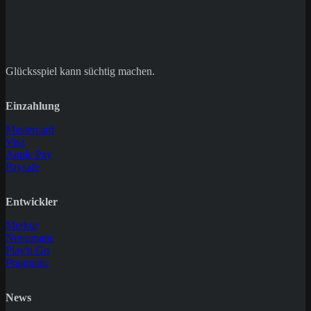
Glücksspiel kann süchtig machen.
Einzahlung
Mastercard
Visa
Apple Pay
Paysafe
Entwickler
Merkur
Novomatic
Play'n Go
Pragmatic
News