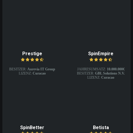
Prestige
SpinEmpire
BESITZER:
Aurevia IT Group
JAHRESUMSATZ:
10.000.000€
LIZENZ:
Curacao
BESITZER:
GBL Solutions N.V.
LIZENZ:
Curacao
SpinBetter
Betista