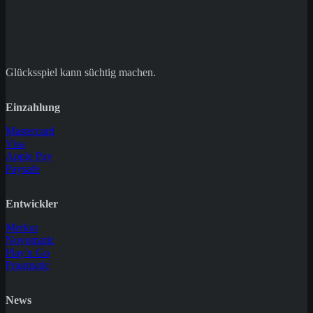
Glücksspiel kann süchtig machen.
Einzahlung
Mastercard
Visa
Apple Pay
Paysafe
Entwickler
Merkur
Novomatic
Play'n Go
Pragmatic
News