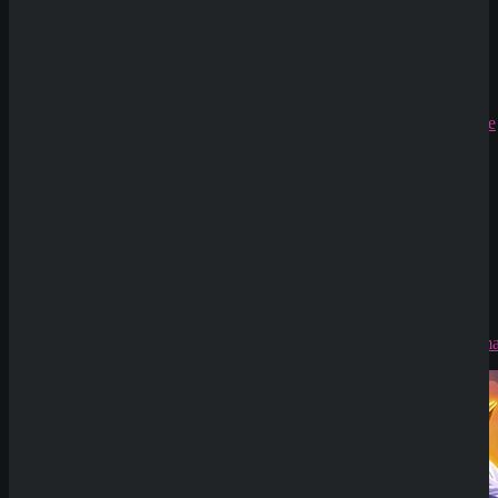
Slot
Release
#0003:
Entdecke
86 Neue
&
Kommende
Slots –
demo-
slots.de
zu
Die Top 8
Slots der
Woche:
Ein tiefer
Einblick
in die
neuesten
Spielautom
Slot
Release
#0003:
Entdecke
86 Neue
&