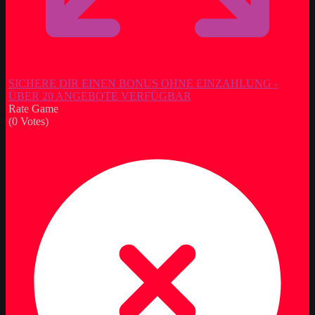
SICHERE DIR EINEN BONUS OHNE EINZAHLUNG -
ÜBER 20 ANGEBOTE VERFÜGBAR
Rate Game
(
0
Votes)