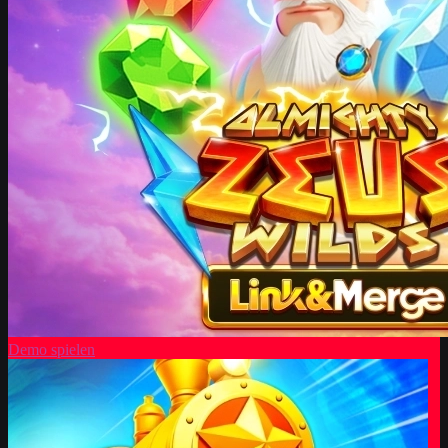
Demo spielen