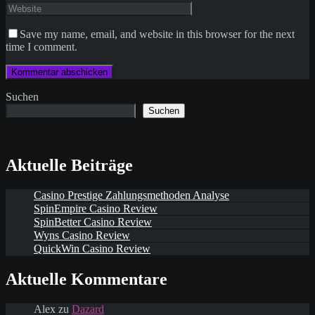
Save my name, email, and website in this browser for the next
time I comment.
Suchen
Suchen
Aktuelle Beiträge
Casino Prestige Zahlungsmethoden Analyse
SpinEmpire Casino Review
SpinBetter Casino Review
Wyns Casino Review
QuickWin Casino Review
Aktuelle Kommentare
Alex
zu
Dazard