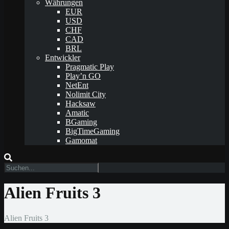
Währungen
EUR
USD
CHF
CAD
BRL
Entwickler
Pragmatic Play
Play’n GO
NetEnt
Nolimit City
Hacksaw
Amatic
BGaming
BigTimeGaming
Gamomat
Alien Fruits 3
Alien Fruits 3