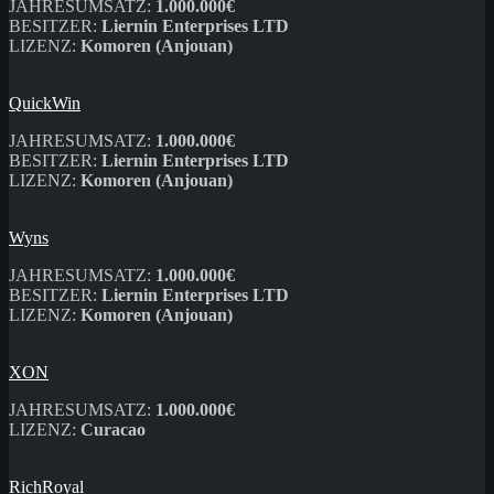
JAHRESUMSATZ:
1.000.000€
BESITZER:
Liernin Enterprises LTD
LIZENZ:
Komoren (Anjouan)
QuickWin
JAHRESUMSATZ:
1.000.000€
BESITZER:
Liernin Enterprises LTD
LIZENZ:
Komoren (Anjouan)
Wyns
JAHRESUMSATZ:
1.000.000€
BESITZER:
Liernin Enterprises LTD
LIZENZ:
Komoren (Anjouan)
XON
JAHRESUMSATZ:
1.000.000€
LIZENZ:
Curacao
RichRoyal