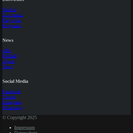
Merkur
Novomatic
Play'n Go
Pragmatic
News
Alle
Fußball
eSport
Tipps
Social Media
Facebook
Twitter
Instagram
WhatsApp
© Copyright 2025
Impressum
Datenschutz