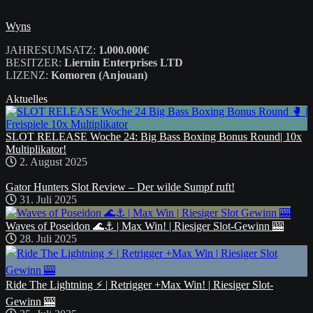
Wyns
JAHRESUMSATZ:
1.000.000€
BESITZER:
Liernin Enterprises LTD
LIZENZ:
Komoren (Anjouan)
Aktuelles
SLOT RELEASE Woche 24: Big Bass Boxing Bonus Round| 10x
Multiplikator!
2. August 2025
Gator Hunters Slot Review – Der wilde Sumpf ruft!
31. Juli 2025
Waves of Poseidon 🌊⚓ | Max Win! | Riesiger Slot-Gewinn 🎰
28. Juli 2025
Ride The Lightning ⚡ | Retrigger +Max Win! | Riesiger Slot-
Gewinn 🎰