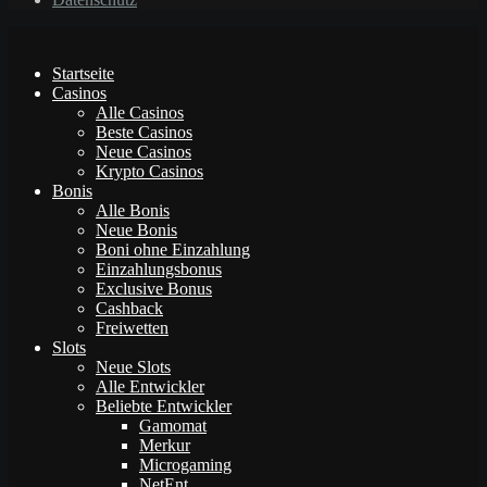
Startseite
Casinos
Alle Casinos
Beste Casinos
Neue Casinos
Krypto Casinos
Bonis
Alle Bonis
Neue Bonis
Boni ohne Einzahlung
Einzahlungsbonus
Exclusive Bonus
Cashback
Freiwetten
Slots
Neue Slots
Alle Entwickler
Beliebte Entwickler
Gamomat
Merkur
Microgaming
NetEnt