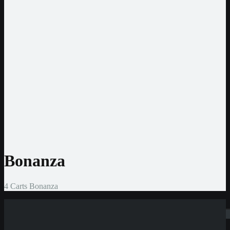
EUR
USD
CHF
CAD
BRL
Entwickler
Pragmatic Play
Play’n GO
NetEnt
Nolimit City
Hacksaw
Amatic
BGaming
BigTimeGaming
Gamomat
Bonanza
4 Carts Bonanza
Suchen
Home
»