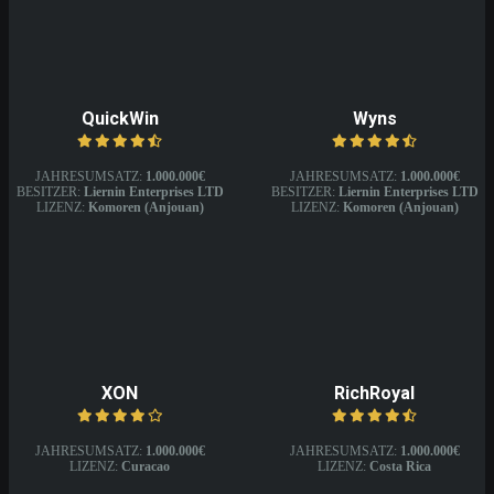
QuickWin
Wyns
JAHRESUMSATZ:
1.000.000€
JAHRESUMSATZ:
1.000.000€
BESITZER:
Liernin Enterprises LTD
BESITZER:
Liernin Enterprises LTD
LIZENZ:
Komoren (Anjouan)
LIZENZ:
Komoren (Anjouan)
XON
RichRoyal
JAHRESUMSATZ:
1.000.000€
JAHRESUMSATZ:
1.000.000€
LIZENZ:
Curacao
LIZENZ:
Costa Rica