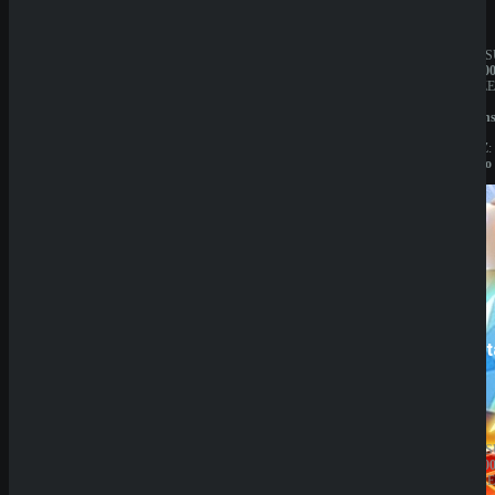
BESITZER:
JAHRES
Aurevia
10.000.0
IT
BESITZE
Submit
Group
GBL
SICHERE DIR EINEN BONUS OHNE
LIZENZ:
Solution
Curacao
N.V.
EINZAHLUNG - ÜBER 20 ANGEBOTE
LIZENZ:
VERFÜGBAR
Curacao
Try Our Featured Games
SpinBetter
Betist
JAHRESUMSATZ:
JAHRES
20.000.000€
1.000.00
BESITZER:
BESITZE