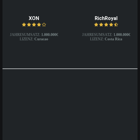
XON
RichRoyal
JAHRESUMSATZ:
1.000.000€
JAHRESUMSATZ:
1.000.000€
LIZENZ:
Curacao
LIZENZ:
Costa Rica