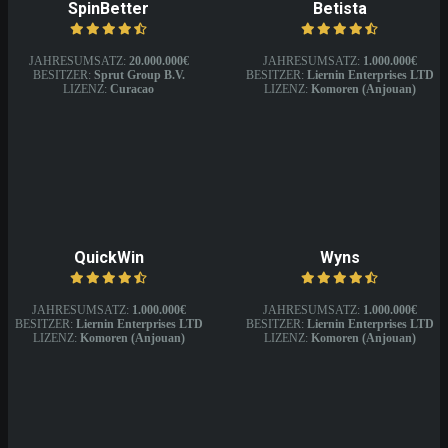
SpinBetter
Betista
JAHRESUMSATZ:
20.000.000€
JAHRESUMSATZ:
1.000.000€
BESITZER:
Sprut Group B.V.
BESITZER:
Liernin Enterprises LTD
LIZENZ:
Curacao
LIZENZ:
Komoren (Anjouan)
QuickWin
Wyns
JAHRESUMSATZ:
1.000.000€
JAHRESUMSATZ:
1.000.000€
BESITZER:
Liernin Enterprises LTD
BESITZER:
Liernin Enterprises LTD
LIZENZ:
Komoren (Anjouan)
LIZENZ:
Komoren (Anjouan)