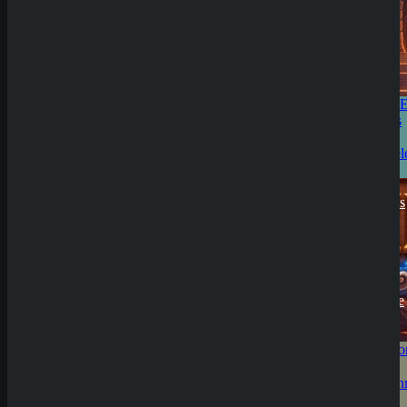
Aktuelles
SLOT RELEASE
Woche 24: Big Bass
Boxing Bonus
Round| 10x
Multiplikator!
2. August 2025
Gator Hunters Slot
Review – Der wilde
Sumpf ruft!
31. Juli 2025