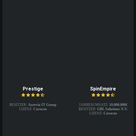
Save my name, email, and website in this
browser for the next time I comment.
Prestige
SpinEmpire
BESITZER:
Aurevia IT Group
JAHRESUMSATZ:
10.000.000€
LIZENZ:
Curacao
BESITZER:
GBL Solutions N.V.
LIZENZ:
Curacao