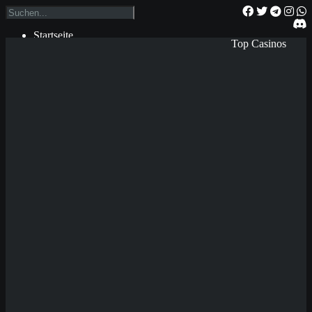
Startseite
Top Casinos
Casinos
Alle Casinos
Beste Casinos
Neue Casinos
Krypto Casinos
Bonis
Alle Bonis
Neue Bonis
Boni ohne Einzahlung
Einzahlungsbonus
Exclusive Bonus
Cashback
Freiwetten
Slots
Neue Slots
Alle Entwickler
Beliebte Entwickler
Gamomat
Merkur
Microgaming
NetEnt
NoLimit