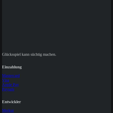
Glücksspiel kann süchtig machen.
Einzahlung
Mastercard
Visa
Apple Pay
Paysafe
Entwickler
Merkur