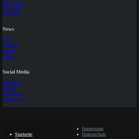
Novomatic
Play'n Go
Pragmatic
News
Alle
Fußball
eSport
Tipps
Social Media
Facebook
Twitter
Instagram
WhatsApp
© Copyright 2025
Impressum
Startseite
Datenschutz