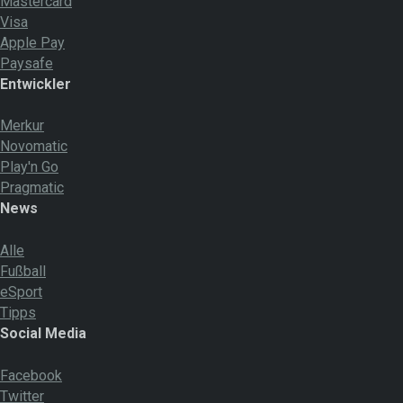
Mastercard
Visa
Apple Pay
Paysafe
Entwickler
Merkur
Novomatic
Play'n Go
Pragmatic
News
Alle
Fußball
eSport
Tipps
Social Media
Facebook
Twitter