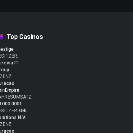
Top Casinos
restige
ESITZER:
urevia IT
roup
IZENZ:
uracao
pinEmpire
AHRESUMSATZ:
0.000.000€
ESITZER:
GBL
lutions N.V.
IZENZ:
uracao