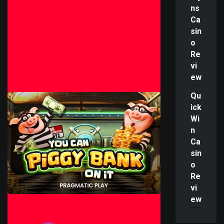
ns
Ca
sin
o
Re
vi
ew
Qu
ick
Wi
n
Ca
sin
o
Re
vi
ew