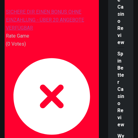
Ca
SICHERE DIR EINEN BONUS OHNE
sin
EINZAHLUNG - ÜBER 20 ANGEBOTE
o
VERFÜGBAR
Re
vi
Rate Game
ew
(
0
Votes)
Sp
in
Be
tte
r
Ca
sin
o
Re
vi
ew
Wy