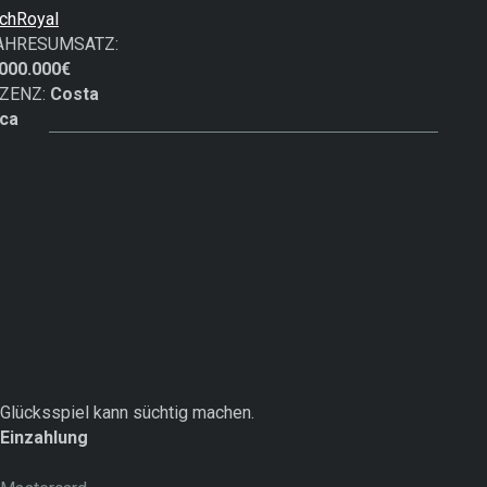
ichRoyal
AHRESUMSATZ:
.000.000€
IZENZ:
Costa
ica
Glücksspiel kann süchtig machen.
Einzahlung