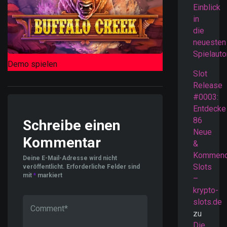
Einblick
in
die
neuesten
Spielaut
Demo spielen
Slot
Release
#0003:
Entdecke
86
Schreibe einen
Neue
Kommentar
&
Kommen
Deine E-Mail-Adresse wird nicht
Slots
veröffentlicht.
Erforderliche Felder sind
mit
*
markiert
–
krypto-
slots.de
zu
Die