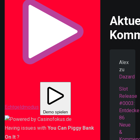
Aktue
Komm
Alex
zu
Dazard
Slot
Release
#0003:
Echtgeldmodus
Entdecke
Demo spielen
86
Neue
Having issues with
You Can Piggy Bank
&
On It
?
Kommen