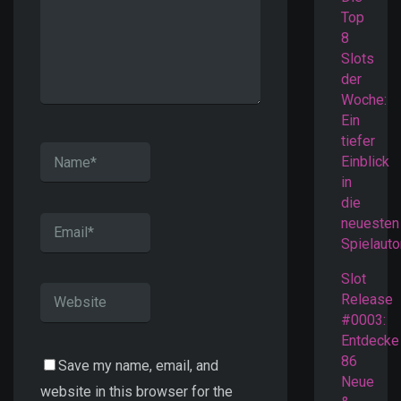
Top
8
Slots
der
Woche:
Ein
tiefer
Einblick
in
die
neuesten
Spielaut
Slot
Release
#0003:
Entdecke
86
Save my name, email, and
Neue
website in this browser for the