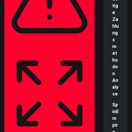
tig
e
Za
hlu
ng
s
m
et
ho
de
n
An
aly
se
Sp
inE
m
pir
e