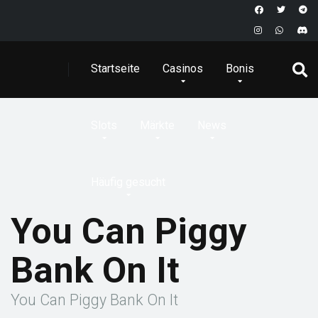
Startseite
Casinos
Bonis
Slots
Märkte
News
Häufig gesucht
You Can Piggy
Bank On It
You Can Piggy Bank On It