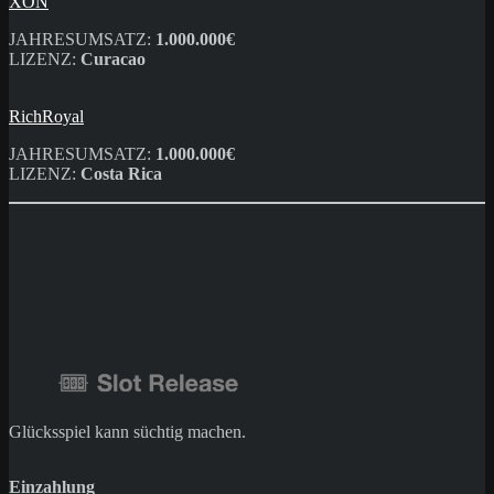
XON
JAHRESUMSATZ:
1.000.000€
LIZENZ:
Curacao
RichRoyal
JAHRESUMSATZ:
1.000.000€
LIZENZ:
Costa Rica
Glücksspiel kann süchtig machen.
Einzahlung