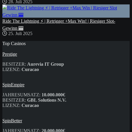
28. Juli 2025
Ride The Lightning ⚡ | Retrigger +Max Win! | Riesiger Slot-
Gewinn 🎰
25. Juli 2025
Top Casinos
Prestige
BESITZER:
Aurevia IT Group
LIZENZ:
Curacao
SpinEmpire
JAHRESUMSATZ:
10.000.000€
BESITZER:
GBL Solutions N.V.
LIZENZ:
Curacao
SpinBetter
JAHRESUMSATZ:
20.000.000€