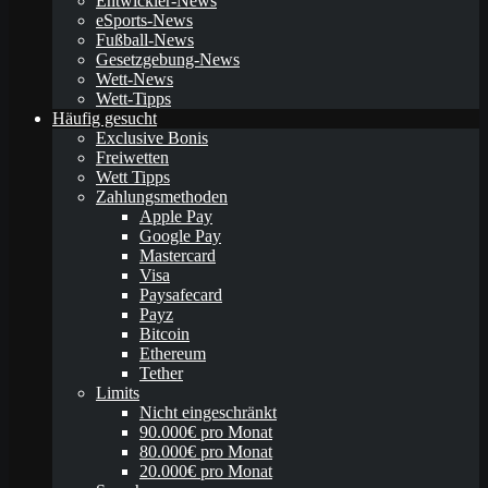
Entwickler-News
eSports-News
Fußball-News
Gesetzgebung-News
Wett-News
Wett-Tipps
Häufig gesucht
Exclusive Bonis
Freiwetten
Wett Tipps
Zahlungsmethoden
Apple Pay
Google Pay
Mastercard
Visa
Paysafecard
Payz
Bitcoin
Ethereum
Tether
Limits
Nicht eingeschränkt
90.000€ pro Monat
80.000€ pro Monat
20.000€ pro Monat