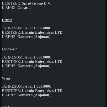
BESITZER:
Sprut Group B.V.
LIZENZ:
Curacao
Betista
JAHRESUMSATZ:
1.000.000€
BESITZER:
Liernin Enterprises LTD
LIZENZ:
Komoren (Anjouan)
QuickWin
JAHRESUMSATZ:
1.000.000€
BESITZER:
Liernin Enterprises LTD
LIZENZ:
Komoren (Anjouan)
Wyns
JAHRESUMSATZ:
1.000.000€
BESITZER:
Liernin Enterprises LTD
LIZENZ:
Komoren (Anjouan)