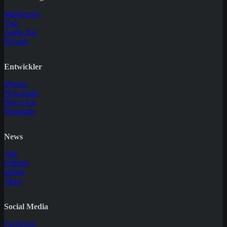
Mastercard
Visa
Apple Pay
Paysafe
Entwickler
Merkur
Novomatic
Play'n Go
Pragmatic
News
Alle
Fußball
eSport
Tipps
Social Media
Facebook