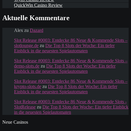
QuickWin Casino Review
Aktuelle Kommentare
Alex
zu
Dazard
Slot Release #0003: Entdecke 86 Neue & Kommende Slots –
slotlounge.de
zu
Die Top 8 Slots der Woche: Ein tiefer
Einblick in die neuesten Spielautomaten
Slot Release #0003: Entdecke 86 Neue & Kommende Slots –
demo-slots.de
zu
Die Top 8 Slots der Woche: Ein tiefer
Einblick in die neuesten Spielautomaten
Slot Release #0003: Entdecke 86 Neue & Kommende Slots –
krypto-slots.de
zu
Die Top 8 Slots der Woche: Ein tiefer
Einblick in die neuesten Spielautomaten
Slot Release #0003: Entdecke 86 Neue & Kommende Slots -
SlotRelease
zu
Die Top 8 Slots der Woche: Ein tiefer Einblick
in die neuesten Spielautomaten
Neue Casinos