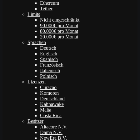
Ethereum
Tether
Limits
Nicht eingeschränkt
90.000€ pro Monat
80.000€ pro Monat
20.000€ pro Monat
Sprachen
Deutsch
Englisch
Spanisch
Französisch
Italienisch
Polnisch
Lizenzen
Curacao
Komoren
Deutschland
Kahnawake
Malta
Costa Rica
Besitzer
Altacore N.V.
Dama N.V.
NewEra B.V.