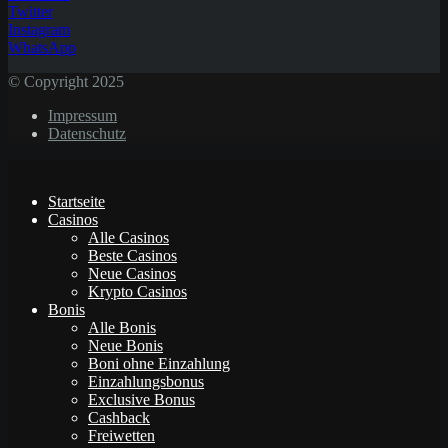
Twitter
Instagram
WhatsApp
© Copyright 2025
Impressum
Datenschutz
Startseite
Casinos
Alle Casinos
Beste Casinos
Neue Casinos
Krypto Casinos
Bonis
Alle Bonis
Neue Bonis
Boni ohne Einzahlung
Einzahlungsbonus
Exclusive Bonus
Cashback
Freiwetten