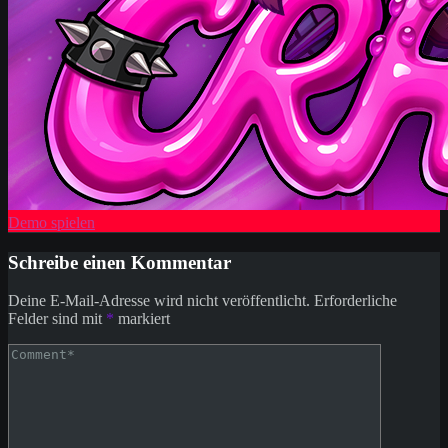
Demo spielen
Schreibe einen Kommentar
Deine E-Mail-Adresse wird nicht veröffentlicht.
Erforderliche
Felder sind mit
*
markiert