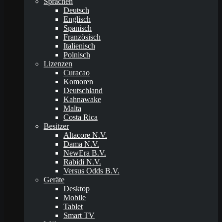
Sprachen
Deutsch
Englisch
Spanisch
Französisch
Italienisch
Polnisch
Lizenzen
Curacao
Komoren
Deutschland
Kahnawake
Malta
Costa Rica
Besitzer
Altacore N.V.
Dama N.V.
NewEra B.V.
Rabidi N.V.
Versus Odds B.V.
Geräte
Desktop
Mobile
Tablet
Smart TV