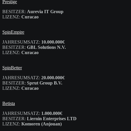
Prestige
BESITZER:
Aurevia IT Group
LIZENZ:
Curacao
SpinEmpire
JAHRESUMSATZ:
10.000.000€
BESITZER:
GBL Solutions N.V.
LIZENZ:
Curacao
SpinBetter
JAHRESUMSATZ:
20.000.000€
BESITZER:
Sprut Group B.V.
LIZENZ:
Curacao
Betista
JAHRESUMSATZ:
1.000.000€
BESITZER:
Liernin Enterprises LTD
LIZENZ:
Komoren (Anjouan)