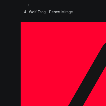
»
Wolf Fang - Desert Mirage