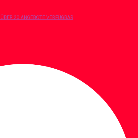
- ÜBER 20 ANGEBOTE VERFÜGBAR