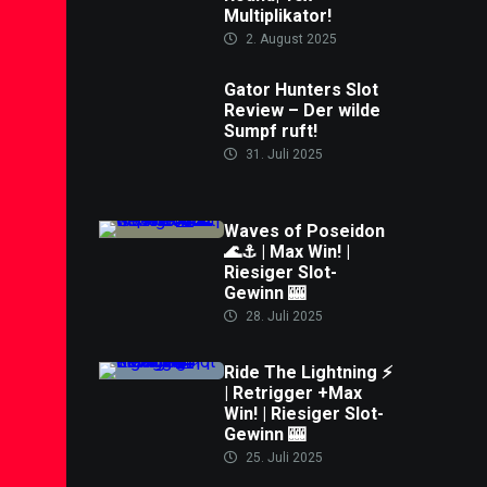
Multiplikator!
2. August 2025
Gator Hunters Slot
Review – Der wilde
Sumpf ruft!
31. Juli 2025
Waves of Poseidon
🌊⚓ | Max Win! |
Riesiger Slot-
Gewinn 🎰
28. Juli 2025
Ride The Lightning ⚡
| Retrigger +Max
Win! | Riesiger Slot-
Gewinn 🎰
25. Juli 2025