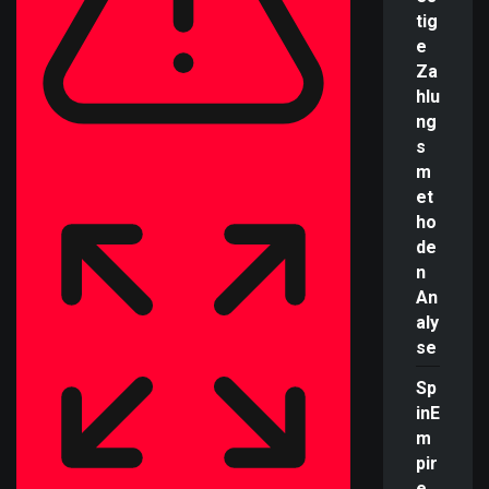
tig
e
Za
hlu
ng
s
m
et
ho
de
n
An
aly
se
Sp
inE
m
pir
e