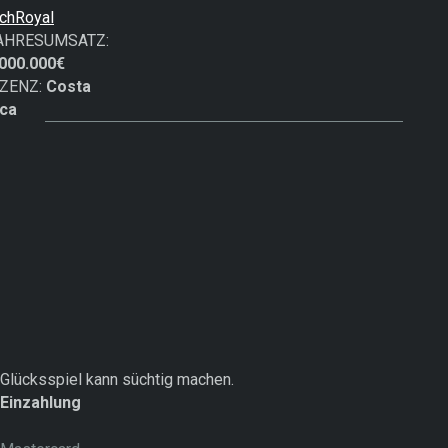
ichRoyal
AHRESUMSATZ:
.000.000€
IZENZ:
Costa
ica
Glücksspiel kann süchtig machen.
Einzahlung