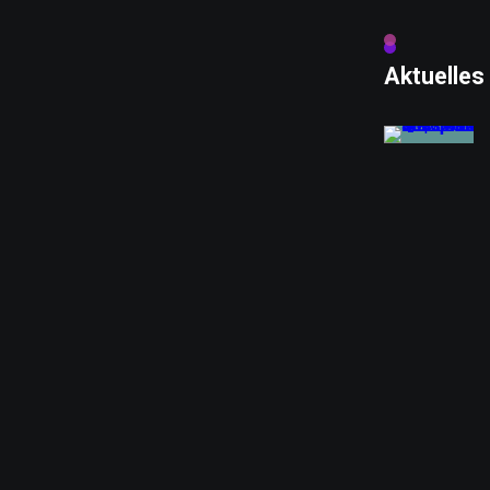
Aktuelles