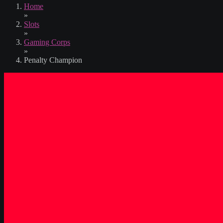
Home
»
Slots
»
Gaming Corps
»
Penalty Champion