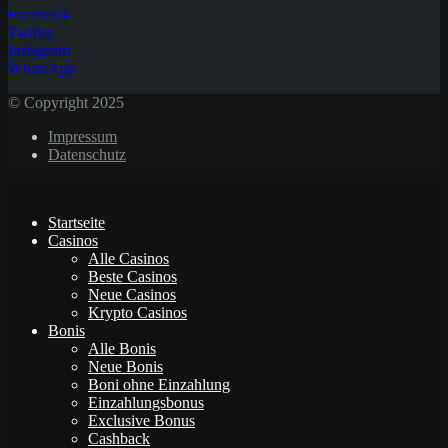
Facebook
Twitter
Instagram
WhatsApp
© Copyright 2025
Impressum
Datenschutz
Startseite
Casinos
Alle Casinos
Beste Casinos
Neue Casinos
Krypto Casinos
Bonis
Alle Bonis
Neue Bonis
Boni ohne Einzahlung
Einzahlungsbonus
Exclusive Bonus
Cashback