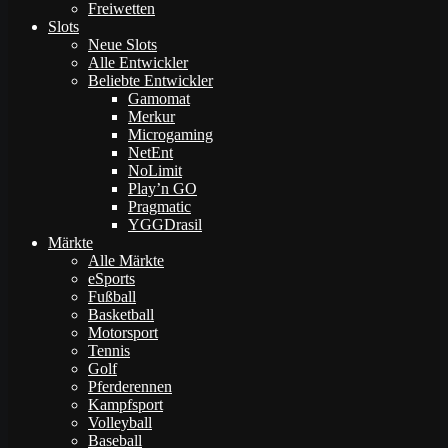
Freiwetten
Slots
Neue Slots
Alle Entwickler
Beliebte Entwickler
Gamomat
Merkur
Microgaming
NetEnt
NoLimit
Play’n GO
Pragmatic
YGGDrasil
Märkte
Alle Märkte
eSports
Fußball
Basketball
Motorsport
Tennis
Golf
Pferderennen
Kampfsport
Volleyball
Baseball