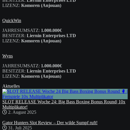
BESITZER:
Liernin Enterprises LTD
LIZENZ:
Komoren (Anjouan)
QuickWin
JAHRESUMSATZ:
1.000.000€
BESITZER:
Liernin Enterprises LTD
LIZENZ:
Komoren (Anjouan)
Wyns
JAHRESUMSATZ:
1.000.000€
BESITZER:
Liernin Enterprises LTD
LIZENZ:
Komoren (Anjouan)
Aktuelles
SLOT RELEASE Woche 24: Big Bass Boxing Bonus Round| 10x
Multiplikator!
2. August 2025
Gator Hunters Slot Review – Der wilde Sumpf ruft!
31. Juli 2025