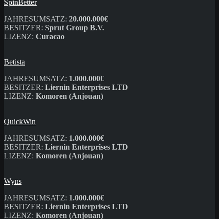
SpinBetter
JAHRESUMSATZ:
20.000.000€
BESITZER:
Sprut Group B.V.
LIZENZ:
Curacao
Betista
JAHRESUMSATZ:
1.000.000€
BESITZER:
Liernin Enterprises LTD
LIZENZ:
Komoren (Anjouan)
QuickWin
JAHRESUMSATZ:
1.000.000€
BESITZER:
Liernin Enterprises LTD
LIZENZ:
Komoren (Anjouan)
Wyns
JAHRESUMSATZ:
1.000.000€
BESITZER:
Liernin Enterprises LTD
LIZENZ:
Komoren (Anjouan)