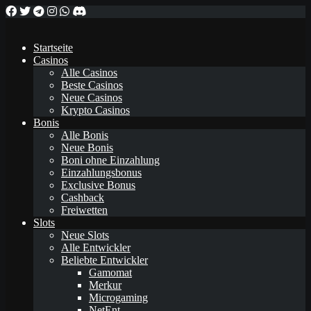
Startseite
Casinos
Alle Casinos
Beste Casinos
Neue Casinos
Krypto Casinos
Bonis
Alle Bonis
Neue Bonis
Boni ohne Einzahlung
Einzahlungsbonus
Exclusive Bonus
Cashback
Freiwetten
Slots
Neue Slots
Alle Entwickler
Beliebte Entwickler
Gamomat
Merkur
Microgaming
NetEnt