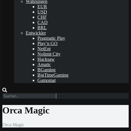
Währungen
EUR
USD
CHF
CAD
BRL
Entwickler
Pragmatic Play
Play’n GO
NetEnt
Nolimit City
Hacksaw
Amatic
BGaming
BigTimeGaming
Gamomat
Orca Magic
Orca Magic