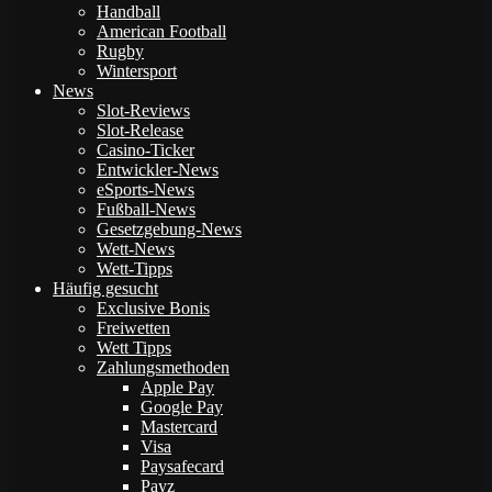
Handball
American Football
Rugby
Wintersport
News
Slot-Reviews
Slot-Release
Casino-Ticker
Entwickler-News
eSports-News
Fußball-News
Gesetzgebung-News
Wett-News
Wett-Tipps
Häufig gesucht
Exclusive Bonis
Freiwetten
Wett Tipps
Zahlungsmethoden
Apple Pay
Google Pay
Mastercard
Visa
Paysafecard
Payz