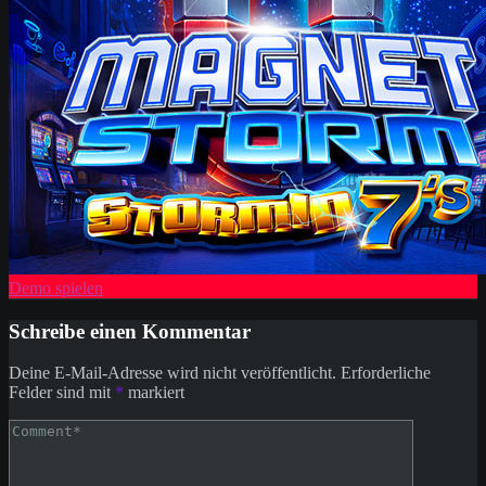
Demo spielen
Schreibe einen Kommentar
Deine E-Mail-Adresse wird nicht veröffentlicht.
Erforderliche
Felder sind mit
*
markiert