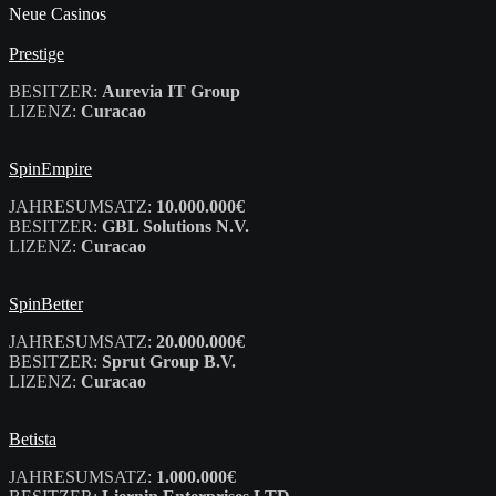
Neue Casinos
Prestige
BESITZER:
Aurevia IT Group
LIZENZ:
Curacao
SpinEmpire
JAHRESUMSATZ:
10.000.000€
BESITZER:
GBL Solutions N.V.
LIZENZ:
Curacao
SpinBetter
JAHRESUMSATZ:
20.000.000€
BESITZER:
Sprut Group B.V.
LIZENZ:
Curacao
Betista
JAHRESUMSATZ:
1.000.000€