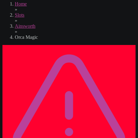
Home
»
Slots
»
Ainsworth
»
Orca Magic